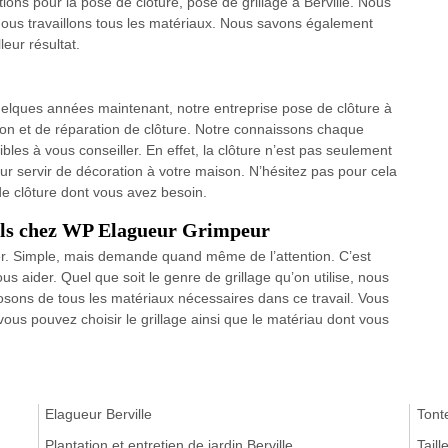
ions pour la pose de clôture, pose de grillage à Berville. Nous
 nous travaillons tous les matériaux. Nous savons également
leur résultat.
uelques années maintenant, notre entreprise pose de clôture à
ation et de réparation de clôture. Notre connaissons chaque
les à vous conseiller. En effet, la clôture n’est pas seulement
ur servir de décoration à votre maison. N’hésitez pas pour cela
de clôture dont vous avez besoin.
nels chez WP Elagueur Grimpeur
ier. Simple, mais demande quand même de l’attention. C’est
aider. Quel que soit le genre de grillage qu’on utilise, nous
osons de tous les matériaux nécessaires dans ce travail. Vous
ous pouvez choisir le grillage ainsi que le matériau dont vous
Elagueur Berville
Tonte
Plantation et entretien de jardin Berville
Taill