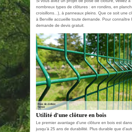
Si vous avez un projet de pose de clôture, veillez à
nombreux types de clôtures : en rondins, en planches
croisillons...), à panneaux pleins. Que ce soit une 
à Berville accueille toute demande. Pour connaître le
demande de devis gratuit.
Utilité d'une clôture en bois
Le premier avantage d’une clôture en bois est dans 
jusqu’à 25 ans de durabilité. Plus durable que d’aut