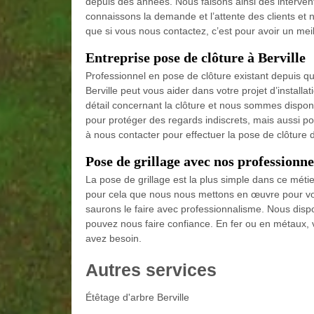
depuis des années. Nous faisons ainsi des intervent
connaissons la demande et l’attente des clients et
que si vous nous contactez, c’est pour avoir un meil
Entreprise pose de clôture à Berville
Professionnel en pose de clôture existant depuis q
Berville peut vous aider dans votre projet d’install
détail concernant la clôture et nous sommes disponib
pour protéger des regards indiscrets, mais aussi po
à nous contacter pour effectuer la pose de clôture 
Pose de grillage avec nos profession
La pose de grillage est la plus simple dans ce mét
pour cela que nous nous mettons en œuvre pour vous 
saurons le faire avec professionnalisme. Nous disp
pouvez nous faire confiance. En fer ou en métaux, v
avez besoin.
Autres services
Étêtage d'arbre Berville