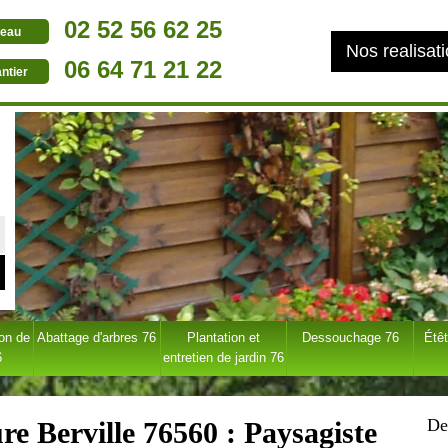
02 52 56 62 25
eau
Nos realisat
06 64 71 21 22
ntier
ion de
Abattage d'arbres 76
Plantation et
Dessouchage 76
Étêt
6
entretien de jardin 76
De
re Berville 76560 : Paysagiste