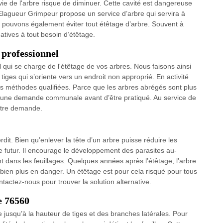
 vie de l'arbre risque de diminuer. Cette cavité est dangereuse
P Elagueur Grimpeur propose un service d’arbre qui servira à
ous pouvons également éviter tout étêtage d’arbre. Souvent à
natives à tout besoin d’étêtage.
 professionnel
qui se charge de l'étêtage de vos arbres. Nous faisons ainsi
tiges qui s’oriente vers un endroit non approprié. En activité
s méthodes qualifiées. Parce que les arbres abrégés sont plus
jet d’une demande communale avant d’être pratiqué. Au service de
votre demande.
it. Bien qu’enlever la tête d’un arbre puisse réduire les
e futur. Il encourage le développement des parasites au-
 dans les feuillages. Quelques années après l’étêtage, l’arbre
bien plus en danger. Un étêtage est pour cela risqué pour tous
ntactez-nous pour trouver la solution alternative.
e 76560
e jusqu’à la hauteur de tiges et des branches latérales. Pour