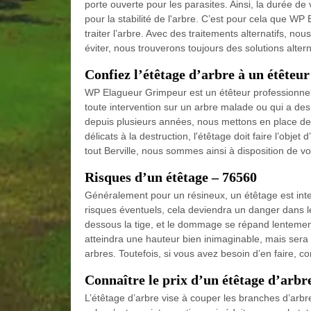
porte ouverte pour les parasites. Ainsi, la durée de
pour la stabilité de l'arbre. C’est pour cela que W
traiter l’arbre. Avec des traitements alternatifs, n
éviter, nous trouverons toujours des solutions alter
Confiez l’étêtage d’arbre à un étêteur
WP Elagueur Grimpeur est un étêteur professionnel 
toute intervention sur un arbre malade ou qui a des 
depuis plusieurs années, nous mettons en place de
délicats à la destruction, l'étêtage doit faire l’ob
tout Berville, nous sommes ainsi à disposition de 
Risques d’un étêtage – 76560
Généralement pour un résineux, un étêtage est interd
risques éventuels, cela deviendra un danger dans l
dessous la tige, et le dommage se répand lentement
atteindra une hauteur bien inimaginable, mais sera 
arbres. Toutefois, si vous avez besoin d’en faire, co
Connaître le prix d’un étêtage d’arbr
L’étêtage d’arbre vise à couper les branches d’arbr