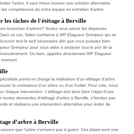
raiter l’arbre. Il vaut mieux trouver une solution alternative.
 les compétences de notre équipe en entretien d’arbre.
 les tâches de l'étêtage à Berville
 vos branches d'arbres? Voulez vous savoir les dépenses
Dans ce cas, faites confiance à WP Elagueur Grimpeur qui se
ouvrir tout le tarif nécessaire afin que vous puissiez bien
lagueur Grimpeur pour vous aider à analyser tout le prix de la
er financièrement. Ou bien, appelez directement WP Elagueur
le moment.
ille
cialiste prend en charge la réalisation d’un étêtage d’arbre.
assurer la croissance d’un arbre ou d’un fruitier. Pour cela, nous
chaque intervention. L’étêtage doit ainsi faire l’objet d’une
r toutes demandes d’étêtage d’arbre à Berville, n’hésitez pas
de et réalisera une intervention alternative pour éviter de
tage d’arbre à Berville
ssure que l'arbre n'arrivera pas à guérir. Ces plaies sont une