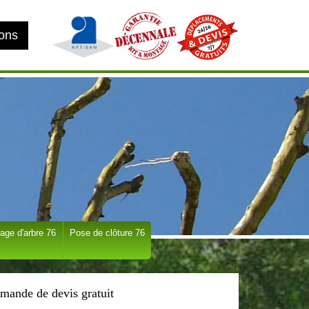
ions
age d'arbre 76
Pose de clôture 76
mande de devis gratuit