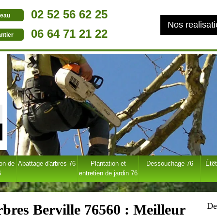
02 52 56 62 25
eau
Nos realisat
06 64 71 21 22
ntier
ion de
Abattage d'arbres 76
Plantation et
Dessouchage 76
Étêt
6
entretien de jardin 76
De
rbres Berville 76560 : Meilleur