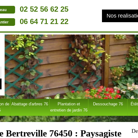
02 52 56 62 25
eau
Nos realisat
06 64 71 21 22
ntier
ion de
Abattage d'arbres 76
Plantation et
Dessouchage 76
Étêt
6
entretien de jardin 76
De
e Bertreville 76450 : Paysagiste