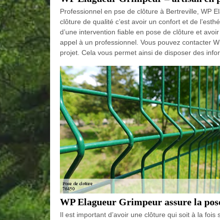
Professionnel en pse de clôture à Bertreville, WP 
clôture de qualité c’est avoir un confort et de l’esth
d’une intervention fiable en pose de clôture et avoi
appel à un professionnel. Vous pouvez contacter WP
projet. Cela vous permet ainsi de disposer des infor
WP Elagueur Grimpeur assure la pose d
Il est important d’avoir une clôture qui soit à la fois