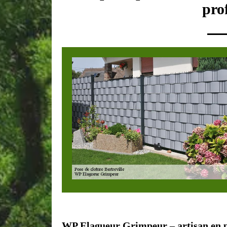
pro
WP Elagueur Grimpeur – artisan en p