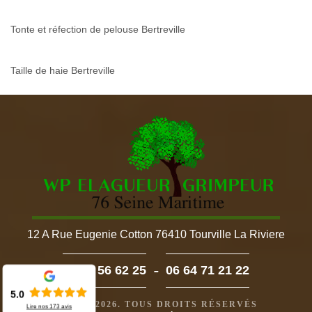
Tonte et réfection de pelouse Bertreville
Taille de haie Bertreville
12 A Rue Eugenie Cotton 76410 Tourville La Riviere
-
02 52 56 62 25
06 64 71 21 22
5.0
©2022 - 2026. TOUS DROITS RÉSERVÉS
Lire nos
173
avis