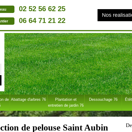
02 52 56 62 25
eau
Nos realisat
06 64 71 21 22
ntier
ion de
Abattage d'arbres 76
Plantation et
Dessouchage 76
Étêt
6
entretien de jardin 76
De
ection de pelouse Saint Aubin