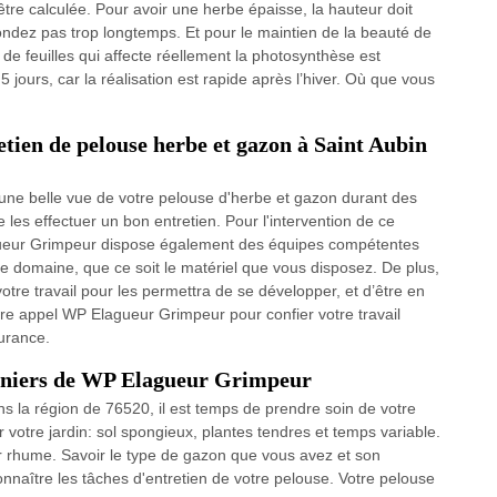
 être calculée. Pour avoir une herbe épaisse, la hauteur doit
ondez pas trop longtemps. Et pour le maintien de la beauté de
de feuilles qui affecte réellement la photosynthèse est
 jours, car la réalisation est rapide après l’hiver. Où que vous
etien de pelouse herbe et gazon à Saint Aubin
r une belle vue de votre pelouse d'herbe et gazon durant des
 effectuer un bon entretien. Pour l'intervention de ce
agueur Grimpeur dispose également des équipes compétentes
e domaine, que ce soit le matériel que vous disposez. De plus,
votre travail pour les permettra de se développer, et d’être en
faire appel WP Elagueur Grimpeur pour confier votre travail
urance.
rdiniers de WP Elagueur Grimpeur
s la région de 76520, il est temps de prendre soin de votre
 votre jardin: sol spongieux, plantes tendres et temps variable.
 rhume. Savoir le type de gazon que vous avez et son
naître les tâches d'entretien de votre pelouse. Votre pelouse