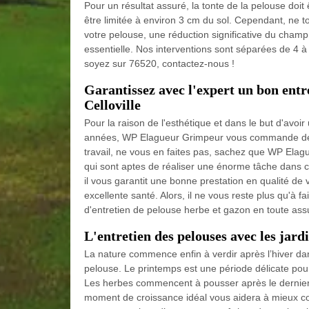
Pour un résultat assuré, la tonte de la pelouse doit
être limitée à environ 3 cm du sol. Cependant, ne t
votre pelouse, une réduction significative du champ 
essentielle. Nos interventions sont séparées de 4 à 5
soyez sur 76520, contactez-nous !
Garantissez avec l'expert un bon entr
Celloville
Pour la raison de l'esthétique et dans le but d'avoi
années, WP Elagueur Grimpeur vous commande de les
travail, ne vous en faites pas, sachez que WP El
qui sont aptes de réaliser une énorme tâche dans c
il vous garantit une bonne prestation en qualité de 
excellente santé. Alors, il ne vous reste plus qu'à 
d'entretien de pelouse herbe et gazon en toute ass
L'entretien des pelouses avec les ja
La nature commence enfin à verdir après l’hiver dan
pelouse. Le printemps est une période délicate pour
Les herbes commencent à pousser après le dernier
moment de croissance idéal vous aidera à mieux con