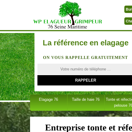
Bur
Cha
La référence en elagage
ON VOUS RAPPELLE GRATUITEMENT
Elagage 76
Taille de haie 76
Tonte et réfect
pelouse 7
Entreprise tonte et réf