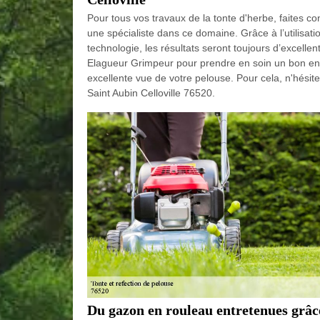
Pour tous vos travaux de la tonte d'herbe, faites c
une spécialiste dans ce domaine. Grâce à l’utilisati
technologie, les résultats seront toujours d’excelle
Elagueur Grimpeur pour prendre en soin un bon entr
excellente vue de votre pelouse. Pour cela, n'hési
Saint Aubin Celloville 76520.
Du gazon en rouleau entretenues grâ