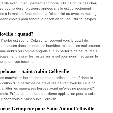
facile avec un équipement approprié. Elle ne coûte pas cher,
se pourra durer plusieurs années si elle est correctement
sées à la main et fonctionnent à l'électricité ou avec un mélange
ont donc choisis pour tondre le gazon en rouleau sur tous types
loville : quand?
l'herbe est sèche. Cela se fait souvent vers le quart de
es pelouses dans les endroits humides, tels que les moisissures
comme débris ou comme engrais sur un parterre de fleurs. Mais
galement laisser les restes sur le sol pour nourrir et garnir le
ue soient vos besoins.
pelouse – Saint Aubin Celloville
les mauvaises herbes en orientant celles qui empêchent la
ation d'un herbicide de pré-levée devrait avoir lieu à la fin
it arrêter les mauvaises herbes avant qu'elles ne poussent?
 mois. Préparez donc une deuxième application pour la saison
ir chez vous à Saint Aubin Celloville.
gueur Grimpeur pour Saint Aubin Celloville