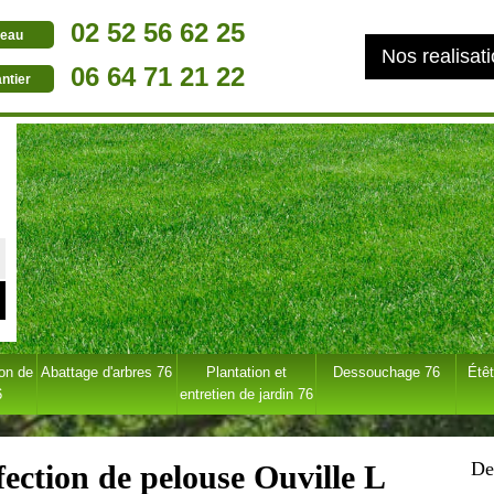
02 52 56 62 25
eau
Nos realisat
06 64 71 21 22
ntier
ion de
Abattage d'arbres 76
Plantation et
Dessouchage 76
Étêt
6
entretien de jardin 76
De
fection de pelouse Ouville L