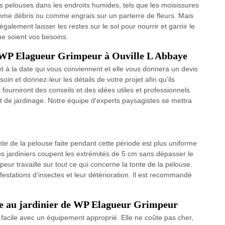
es pelouses dans les endroits humides, tels que les moisissures
comme débris ou comme engrais sur un parterre de fleurs. Mais
galement laisser les restes sur le sol pour nourrir et garnir le
ue soient vos besoins.
de WP Elagueur Grimpeur à Ouville L Abbaye
t à la date qui vous conviennent et elle vous donnera un devis
in et donnez-leur les détails de votre projet afin qu’ils
 fourniront des conseils et des idées utiles et professionnels
 de jardinage. Notre équipe d'experts paysagistes se mettra
nte de la pelouse faite pendant cette période est plus uniforme
Nos jardiniers coupent les extrémités de 5 cm sans dépasser le
ur travaille sur tout ce qui concerne la tonte de la pelouse.
estations d’insectes et leur détérioration. Il est recommandé
ce au jardinier de WP Elagueur Grimpeur
facile avec un équipement approprié. Elle ne coûte pas cher,