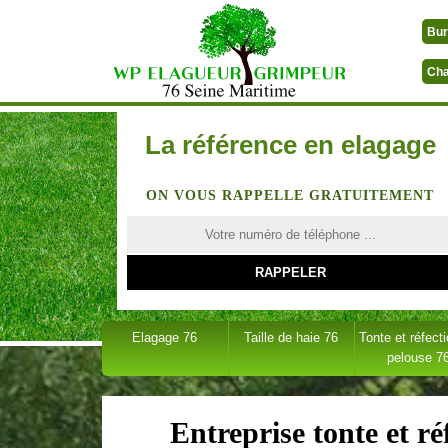
Bur
Cha
La référence en elagage
ON VOUS RAPPELLE GRATUITEMENT
Elagage 76
Taille de haie 76
Tonte et réfect
pelouse 7
Entreprise tonte et ré