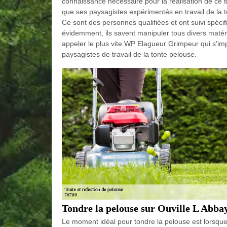
connaissance nécessaire pour la réalisation de ce 
que ses paysagistes expérimentés en travail de la t
Ce sont des personnes qualifiées et ont suivi spéci
évidemment, ils savent manipuler tous divers matér
appeler le plus vite WP Elagueur Grimpeur qui s'im
paysagistes de travail de la tonte pelouse.
Tondre la pelouse sur Ouville L Abba
Le moment idéal pour tondre la pelouse est lorsque 