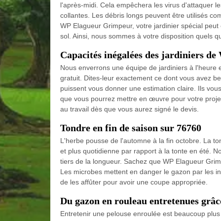
l'après-midi. Cela empêchera les virus d'attaquer l
collantes. Les débris longs peuvent être utilisés 
WP Elagueur Grimpeur, votre jardinier spécial peut é
sol. Ainsi, nous sommes à votre disposition quels q
Capacités inégalées des jardiniers 
Nous enverrons une équipe de jardiniers à l'heure e
gratuit. Dites-leur exactement ce dont vous avez beso
puissent vous donner une estimation claire. Ils vous
que vous pourrez mettre en œuvre pour votre projet
au travail dès que vous aurez signé le devis.
Tondre en fin de saison sur 76760
L'herbe pousse de l'automne à la fin octobre. La to
et plus quotidienne par rapport à la tonte en été. 
tiers de la longueur. Sachez que WP Elagueur Grimpe
Les microbes mettent en danger le gazon par les inf
de les affûter pour avoir une coupe appropriée.
Du gazon en rouleau entretenues grâ
Entretenir une pelouse enroulée est beaucoup plus 