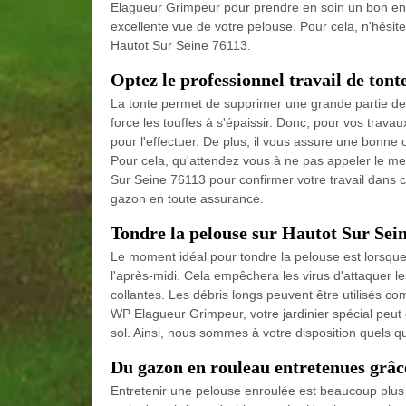
Elagueur Grimpeur pour prendre en soin un bon entr
excellente vue de votre pelouse. Pour cela, n'hési
Hautot Sur Seine 76113.
Optez le professionnel travail de ton
La tonte permet de supprimer une grande partie des
force les touffes à s'épaissir. Donc, pour vos trav
pour l'effectuer. De plus, il vous assure une bonne 
Pour cela, qu'attendez vous à ne pas appeler le me
Sur Seine 76113 pour confirmer votre travail dans c
gazon en toute assurance.
Tondre la pelouse sur Hautot Sur Sei
Le moment idéal pour tondre la pelouse est lorsque 
l'après-midi. Cela empêchera les virus d'attaquer l
collantes. Les débris longs peuvent être utilisés 
WP Elagueur Grimpeur, votre jardinier spécial peut é
sol. Ainsi, nous sommes à votre disposition quels q
Du gazon en rouleau entretenues grâ
Entretenir une pelouse enroulée est beaucoup plus 