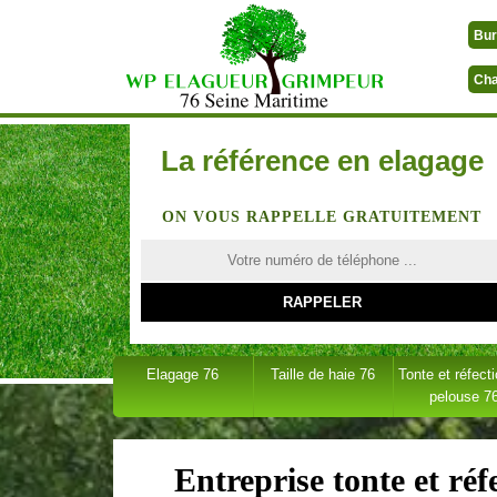
Bur
Cha
La référence en elagage
ON VOUS RAPPELLE GRATUITEMENT
Elagage 76
Taille de haie 76
Tonte et réfect
pelouse 7
Entreprise tonte et ré