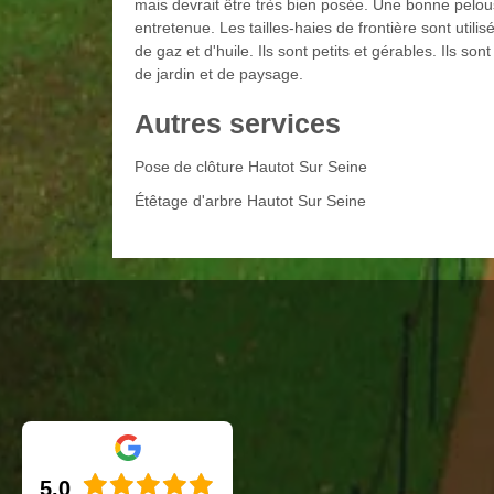
mais devrait être très bien posée. Une bonne pelou
entretenue. Les tailles-haies de frontière sont utili
de gaz et d'huile. Ils sont petits et gérables. Ils s
de jardin et de paysage.
Autres services
Pose de clôture Hautot Sur Seine
Étêtage d'arbre Hautot Sur Seine
5.0