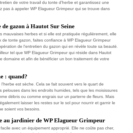
etien de votre travail du tonte d'herbe et garantissez une
tez pas à appeler WP Elagueur Grimpeur qui se trouve dans
te de gazon à Hautot Sur Seine
 mauvaises herbes et si elle est pratiquée régulièrement, elle
aux de tonte gazon, faites confiance à WP Elagueur Grimpeur
opération de l'entretien du gazon qui en révèle toute sa beauté.
illeur tel que WP Elagueur Grimpeur qui réside dans Hautot
e domaine et afin de bénéficier un bon traitement de votre
ne : quand?
l'herbe est sèche. Cela se fait souvent vers le quart de
es pelouses dans les endroits humides, tels que les moisissures
comme débris ou comme engrais sur un parterre de fleurs. Mais
galement laisser les restes sur le sol pour nourrir et garnir le
ue soient vos besoins.
ce au jardinier de WP Elagueur Grimpeur
facile avec un équipement approprié. Elle ne coûte pas cher,