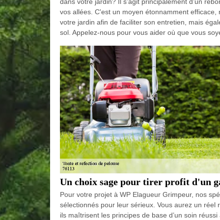
dans votre jardin? Il s’agit principalement d’un rebo
vos allées. C'est un moyen étonnamment efficace, 
votre jardin afin de faciliter son entretien, mais ég
sol. Appelez-nous pour vous aider où que vous soy
Un choix sage pour tirer profit d'un 
Pour votre projet à WP Elagueur Grimpeur, nos spéci
sélectionnés pour leur sérieux. Vous aurez un réel 
ils maîtrisent les principes de base d’un soin réussi