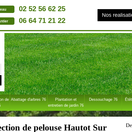
02 52 56 62 25
eau
Nos realisat
06 64 71 21 22
ntier
ion de
Abattage d'arbres 76
Plantation et
Dessouchage 76
Étêt
6
entretien de jardin 76
De
fection de pelouse Hautot Sur