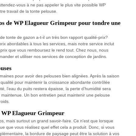
’attendez-vous à ne pas appeler le plus vite possible WP
re travail de la tonte pelouse.
pros de WP Elagueur Grimpeur pour tondre une
e tonte de gazon a-t-il un très bon rapport qualité-prix?
prix abordables à tous les services, mais notre service inclut
t prix que vous remboursez le rend tout. Chez nous, nous
mander et utiliser nos services de conception de jardins.
ouses
emaines pour avoir des pelouses bien alignées. Après la saison
e qualité pour maintenir la croissance abondante contrôlée
té, l’eau du puits restera épaisse, la perte d’humidité sera
a maintenue. Un bon entretien peut maintenir une pelouse
roids.
n – WP Elagueur Grimpeur
 mais surtout un grand savoir-faire. Ce n'est que lorsque
e que vous réalisez quel effet cela a produit. Donc, si vous
plémentaire, la bordure de paysage peut être la solution à vos