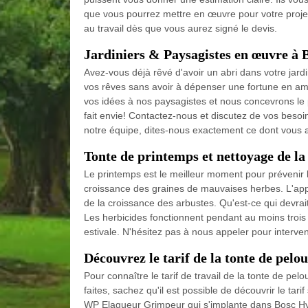
que vous pourrez mettre en œuvre pour votre projet
au travail dès que vous aurez signé le devis.
Jardiniers & Paysagistes en œuvre à
Avez-vous déjà rêvé d'avoir un abri dans votre jard
vos rêves sans avoir à dépenser une fortune en 
vos idées à nos paysagistes et nous concevrons le 
fait envie! Contactez-nous et discutez de vos beso
notre équipe, dites-nous exactement ce dont vous a
Tonte de printemps et nettoyage de la
Le printemps est le meilleur moment pour prévenir 
croissance des graines de mauvaises herbes. L'applic
de la croissance des arbustes. Qu'est-ce qui devra
Les herbicides fonctionnent pendant au moins trois
estivale. N'hésitez pas à nous appeler pour interv
Découvrez le tarif de la tonte de pelo
Pour connaître le tarif de travail de la tonte de pelo
faites, sachez qu'il est possible de découvrir le tar
WP Elagueur Grimpeur qui s'implante dans Bosc Hy