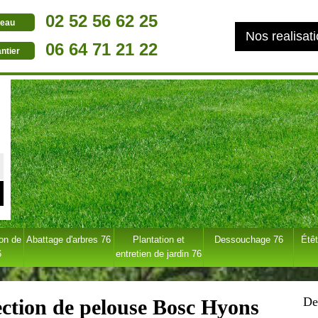
02 52 56 62 25
eau
Nos realisat
06 64 71 21 22
ntier
ion de
Abattage d'arbres 76
Plantation et
Dessouchage 76
Étêt
6
entretien de jardin 76
De
fection de pelouse Bosc Hyons