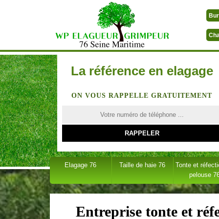
Bur
Cha
La référence en elagage
ON VOUS RAPPELLE GRATUITEMENT
Elagage 76
Taille de haie 76
Tonte et réfect
pelouse 7
Entreprise tonte et ré