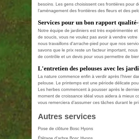
besoins. Les gens choisissent ces frontières pour d
l’aménagement des frontières des fleurs et des pe
Services pour un bon rapport qualité
Notre équipe de jardiniers est très expérimentée et
de soucis, vous ne voulez pas avoir à vendre votr
nous travaillons d'arrache-pied pour que nos servi
savons que le prix reste un facteur important, nous
de contrôle et un devis pour vous permettre de bien 
L'entretien des pelouses avec les ja
La nature commence enfin à verdir après l’hiver dan
pelouse. Le printemps est une période délicate pour
Les herbes commencent à pousser après le dernier
moment de croissance idéal vous aidera à mieux con
vous remerciera d’assumer ces tâches durant le pr
Autres services
Pose de clôture Bosc Hyons
Étêtage d'arbre Bosc Hyons