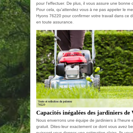
pour l'effectuer. De plus, il vous assure une bonne 
Pour cela, qu'attendez vous à ne pas appeler le me
Hyons 76220 pour confirmer votre travail dans ce d
en toute assurance.
Capacités inégalées des jardiniers 
Nous enverrons une équipe de jardiniers à l'heure e
gratuit. Dites-leur exactement ce dont vous avez beso
puissent vous donner une estimation claire. Ils vous