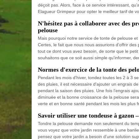
déçoit pas. Alors, face à ce service intéressant, qu
Elagueur Grimpeur pour opter le meilleur tarif de vot
N'hésitez pas à collaborer avec des 
pelouse
Mais pourquoi notre service de tonte de pelouse et d
Certes, le fait que nous nous assurions d’offrir des 
tout ce dont vous avez besoin, de sorte que le peti
souhaitons que ce soit aussi simple qu'informer, de
Normes d'exercice de la tonte des pel
Pendant les mois d'hiver, tondez toutes les 2 à 3 s
des pluies, il est nécessaire d'ajouter un engrais d
pendant la saison des pluies. Une fois l’engrais ajou
diminuée et la bonne croissance de la pelouse ser
verte et en bonne santé pendant les mois les plus f
Savoir utiliser une tondeuse à gazo
Tondre la pelouse demande non seulement du temps,
vous voyez que votre jardin ressemble à une banlieu
pensez que votre jardin a besoin d’une solution sup