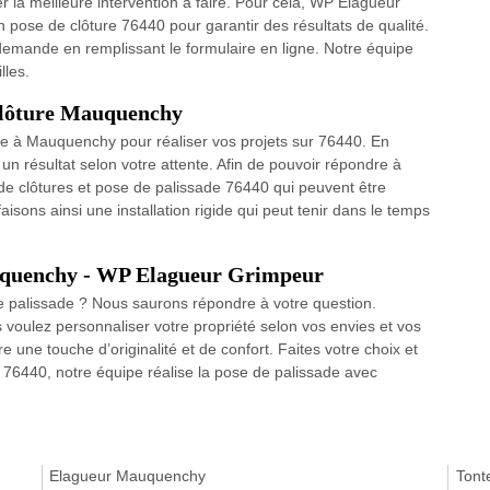
ver la meilleure intervention à faire. Pour cela, WP Elagueur
 pose de clôture 76440 pour garantir des résultats de qualité.
e demande en remplissant le formulaire en ligne. Notre équipe
lles.
 clôture Mauquenchy
ure à Mauquenchy pour réaliser vos projets sur 76440. En
un résultat selon votre attente. Afin de pouvoir répondre à
e clôtures et pose de palissade 76440 qui peuvent être
isons ainsi une installation rigide qui peut tenir dans le temps
auquenchy - WP Elagueur Grimpeur
 palissade ? Nous saurons répondre à votre question.
s voulez personnaliser votre propriété selon vos envies et vos
re une touche d’originalité et de confort. Faites votre choix et
out 76440, notre équipe réalise la pose de palissade avec
Elagueur Mauquenchy
Tont