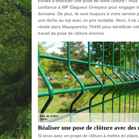
Envies d'effectuer une pose de votre clôture? Vous 
confiance à WP Elagueur Grimpeur pour engager les 
domaine. De plus, ils sont toujours à votre service p
une tâche au top avec un prix rentable. Alors, il n
réside dans Mauquenchy 76440 pour bénéficier cette 
travail de pose de clôture énorme.
Réaliser une pose de clôture avec des
Si vous avez un projet de clôture à mettre en place