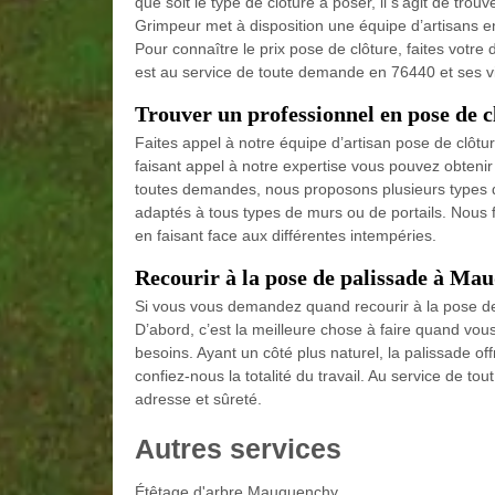
que soit le type de clôture à poser, il s’agit de trou
Grimpeur met à disposition une équipe d’artisans en
Pour connaître le prix pose de clôture, faites votr
est au service de toute demande en 76440 et ses vi
Trouver un professionnel en pose de
Faites appel à notre équipe d’artisan pose de clôt
faisant appel à notre expertise vous pouvez obtenir 
toutes demandes, nous proposons plusieurs types d
adaptés à tous types de murs ou de portails. Nous fa
en faisant face aux différentes intempéries.
Recourir à la pose de palissade à M
Si vous vous demandez quand recourir à la pose de
D’abord, c’est la meilleure chose à faire quand vou
besoins. Ayant un côté plus naturel, la palissade off
confiez-nous la totalité du travail. Au service de t
adresse et sûreté.
Autres services
Étêtage d'arbre Mauquenchy