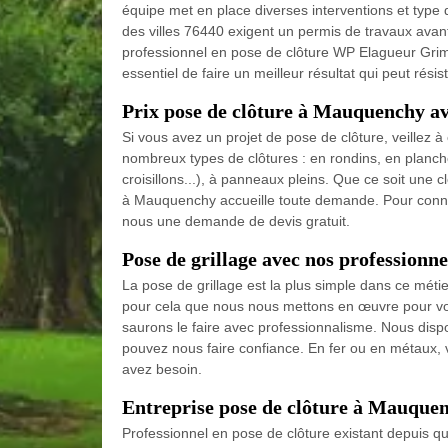
équipe met en place diverses interventions et type de
des villes 76440 exigent un permis de travaux avant 
professionnel en pose de clôture WP Elagueur Grimp
essentiel de faire un meilleur résultat qui peut rés
Prix pose de clôture à Mauquenchy 
Si vous avez un projet de pose de clôture, veillez à
nombreux types de clôtures : en rondins, en planches
croisillons...), à panneaux pleins. Que ce soit une 
à Mauquenchy accueille toute demande. Pour connaître
nous une demande de devis gratuit.
Pose de grillage avec nos profession
La pose de grillage est la plus simple dans ce mét
pour cela que nous nous mettons en œuvre pour vous 
saurons le faire avec professionnalisme. Nous disp
pouvez nous faire confiance. En fer ou en métaux, v
avez besoin.
Entreprise pose de clôture à Mauque
Professionnel en pose de clôture existant depuis q