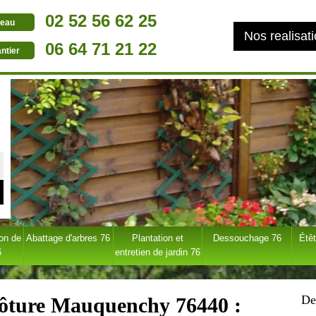
02 52 56 62 25
eau
Nos realisat
06 64 71 21 22
ntier
ion de
Abattage d'arbres 76
Plantation et
Dessouchage 76
Étêt
6
entretien de jardin 76
De
clôture Mauquenchy 76440 :