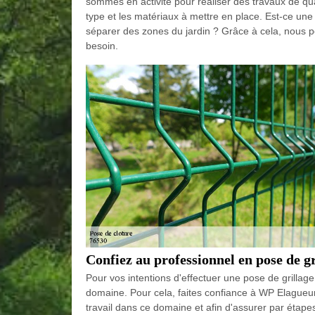
sommes en activité pour réaliser des travaux de quali
type et les matériaux à mettre en place. Est-ce une 
séparer des zones du jardin ? Grâce à cela, nous p
besoin.
Confiez au professionnel en pose de g
Pour vos intentions d'effectuer une pose de grillag
domaine. Pour cela, faites confiance à WP Elagueur
travail dans ce domaine et afin d'assurer par étap