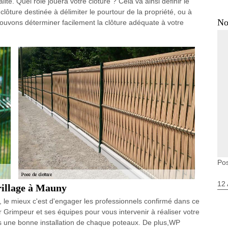
té. Quel rôle jouera votre clôture ? Cela va ainsi définir le
clôture destinée à délimiter le pourtour de la propriété, ou à
No
ouvons déterminer facilement la clôture adéquate à votre
Po
12 
rillage à Mauny
e, le mieux c'est d'engager les professionnels confirmé dans ce
 Grimpeur et ses équipes pour vous intervenir à réaliser votre
es une bonne installation de chaque poteaux. De plus,WP