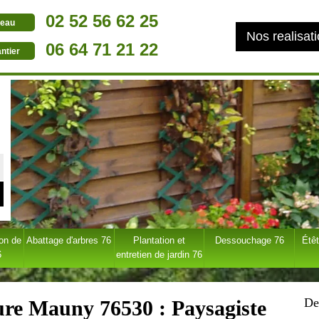
02 52 56 62 25
eau
Nos realisat
06 64 71 21 22
ntier
ion de
Abattage d'arbres 76
Plantation et
Dessouchage 76
Étêt
6
entretien de jardin 76
De
ture Mauny 76530 : Paysagiste