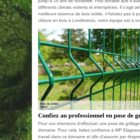
jusqu’à 25 ans de durabilité. Plus durable que d’aut
différents climats violents et intempéries. Il s’agit ai
meilleure essence de bois solide, n’hésitez pas à 
clôture en bois à Londinieres, notre équipe est à vo
Confiez au professionnel en pose de g
Pour vos intentions d'effectuer une pose de grillag
domaine. Pour cela, faites confiance à WP Elagueur
travail dans ce domaine et afin d'assurer par étap