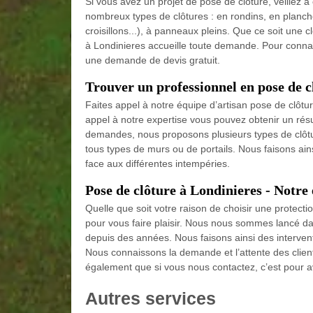
Si vous avez un projet de pose de clôture, veillez à
nombreux types de clôtures : en rondins, en planches
croisillons...), à panneaux pleins. Que ce soit une 
à Londinieres accueille toute demande. Pour connaître
une demande de devis gratuit.
Trouver un professionnel en pose de c
Faites appel à notre équipe d’artisan pose de clôtur
appel à notre expertise vous pouvez obtenir un résu
demandes, nous proposons plusieurs types de clôtu
tous types de murs ou de portails. Nous faisons ainsi
face aux différentes intempéries.
Pose de clôture à Londinieres - Notre 
Quelle que soit votre raison de choisir une protectio
pour vous faire plaisir. Nous nous sommes lancé da
depuis des années. Nous faisons ainsi des intervent
Nous connaissons la demande et l’attente des clien
également que si vous nous contactez, c’est pour av
Autres services