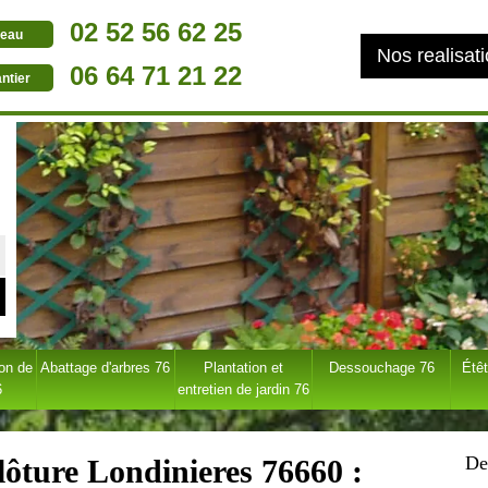
02 52 56 62 25
eau
Nos realisat
06 64 71 21 22
ntier
ion de
Abattage d'arbres 76
Plantation et
Dessouchage 76
Étêt
6
entretien de jardin 76
De
lôture Londinieres 76660 :