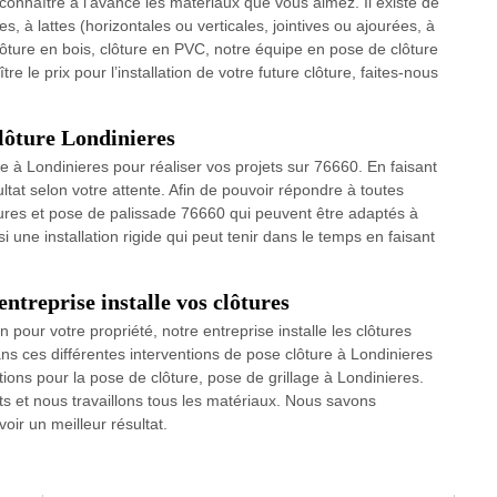
 connaître à l’avance les matériaux que vous aimez. Il existe de
, à lattes (horizontales ou verticales, jointives ou ajourées, à
clôture en bois, clôture en PVC, notre équipe en pose de clôture
 le prix pour l’installation de votre future clôture, faites-nous
lôture Londinieres
e à Londinieres pour réaliser vos projets sur 76660. En faisant
ltat selon votre attente. Afin de pouvoir répondre à toutes
res et pose de palissade 76660 qui peuvent être adaptés à
 une installation rigide qui peut tenir dans le temps en faisant
entreprise installe vos clôtures
n pour votre propriété, notre entreprise installe les clôtures
ns ces différentes interventions de pose clôture à Londinieres
ions pour la pose de clôture, pose de grillage à Londinieres.
ts et nous travaillons tous les matériaux. Nous savons
oir un meilleur résultat.