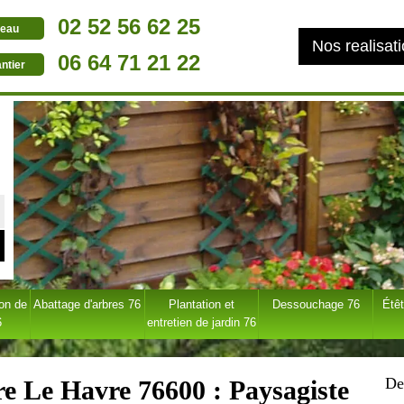
02 52 56 62 25
eau
Nos realisat
06 64 71 21 22
ntier
ion de
Abattage d'arbres 76
Plantation et
Dessouchage 76
Étêt
6
entretien de jardin 76
De
re Le Havre 76600 : Paysagiste