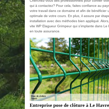
Cherchez-vous des professionnels pour confier votre
qui à contactez? Pour cela, faites confiance au p
votre travail dans ce domaine et afin de bénéficier u
optimale de votre cours. En plus, il assure par étap
installation avec des méthodes bien appliqué. Alors
vite WP Elagueur Grimpeur qui s'implante dans Le H
en toute assurance.
Entreprise pose de clôture à Le Havr