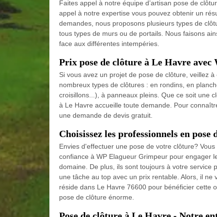
Faites appel à notre équipe d’artisan pose de clôtu
appel à notre expertise vous pouvez obtenir un résu
demandes, nous proposons plusieurs types de clôtu
tous types de murs ou de portails. Nous faisons ainsi
face aux différentes intempéries.
Prix pose de clôture à Le Havre ave
Si vous avez un projet de pose de clôture, veillez à
nombreux types de clôtures : en rondins, en planches
croisillons...), à panneaux pleins. Que ce soit une 
à Le Havre accueille toute demande. Pour connaître le
une demande de devis gratuit.
Choisissez les professionnels en pose 
Envies d'effectuer une pose de votre clôture? Vous 
confiance à WP Elagueur Grimpeur pour engager les 
domaine. De plus, ils sont toujours à votre service p
une tâche au top avec un prix rentable. Alors, il n
réside dans Le Havre 76600 pour bénéficier cette off
pose de clôture énorme.
Pose de clôture à Le Havre - Notre ent