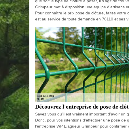
que soit le type de clôture à poser, il s’agit de trou
Grimpeur met à disposition une équipe d’artisans en
Pour connaître le prix pose de clôture, faites votr
est au service de toute demande en 76110 et ses vi
Découvrez l'entreprise de pose de clôt
Savez vous qu'il est vraiment important d'avoir un gr
Donc, pour vos intentions d'effectuer une pose de gri
l'entreprise WP Elagueur Grimpeur pour confirmer 