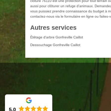
clôture 76110 est une protection pour tout terrain o
aussi pour clôturer un refuge d’animaux. Demandez-
vous puissiez prendre connaissance du budget à me
contactez-nous via le formulaire en ligne ou faites-
Autres services
Étêtage d'arbre Gonfreville Caillot
Dessouchage Gonfreville Caillot
5.0