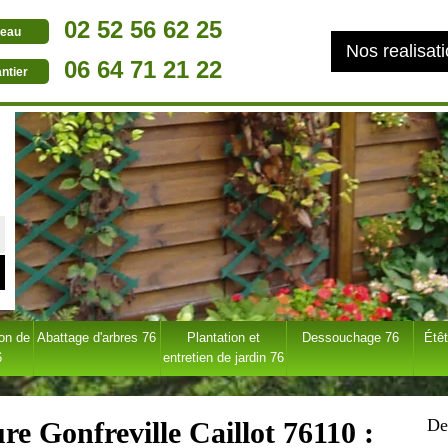
02 52 56 62 25
eau
Nos realisat
06 64 71 21 22
ntier
ion de
Abattage d'arbres 76
Plantation et
Dessouchage 76
Étêt
6
entretien de jardin 76
De
re Gonfreville Caillot 76110 :