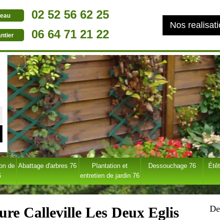
02 52 56 62 25
eau
Nos realisat
06 64 71 21 22
ntier
ion de
Abattage d'arbres 76
Plantation et
Dessouchage 76
Étêt
6
entretien de jardin 76
De
ure Calleville Les Deux Eglis