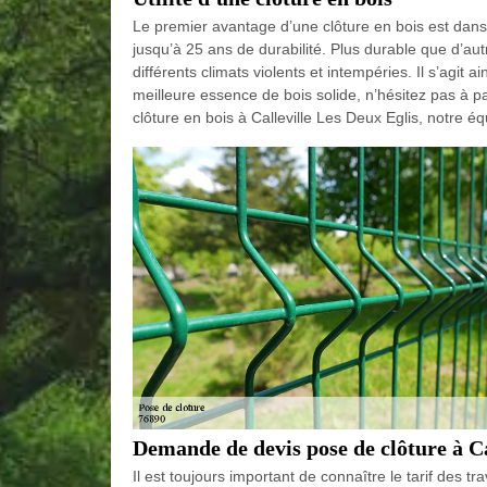
Le premier avantage d’une clôture en bois est dans 
jusqu’à 25 ans de durabilité. Plus durable que d’aut
différents climats violents et intempéries. Il s’agit ai
meilleure essence de bois solide, n’hésitez pas à 
clôture en bois à Calleville Les Deux Eglis, notre éq
Demande de devis pose de clôture à Ca
Il est toujours important de connaître le tarif des t