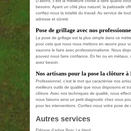
D’abord, c’est la meilleure chose à faire quand vou
besoins. Ayant un côté plus naturel, la palissade off
confiez-nous la totalité du travail. Au service de t
adresse et sûreté.
Pose de grillage avec nos profession
La pose de grillage est la plus simple dans ce mét
pour cela que nous nous mettons en œuvre pour vous 
saurons le faire avec professionnalisme. Nous disp
pouvez nous faire confiance. En fer ou en métaux, v
avez besoin.
Nos artisans pour la pose la clôture 
Professionnel, c’est le mot qui caractérise nos artis
meilleurs outils de qualité que nous disposons et tr
clôture. Avec nos techniques de qualité, nous effectuo
nous faisons ainsi un petit diagnostic chez vous pou
pour les interventions. Confiez-nous votre pose de
Autres services
Étêtage d'arbre Bosc Le Hard