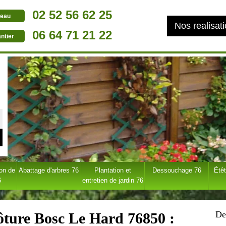
02 52 56 62 25
eau
Nos realisat
06 64 71 21 22
ntier
ion de
Abattage d'arbres 76
Plantation et
Dessouchage 76
Étêt
6
entretien de jardin 76
De
lôture Bosc Le Hard 76850 :