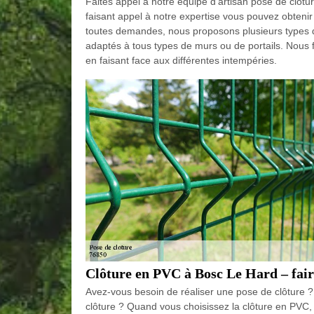
Faites appel à notre équipe d’artisan pose de clôtu
faisant appel à notre expertise vous pouvez obtenir 
toutes demandes, nous proposons plusieurs types d
adaptés à tous types de murs ou de portails. Nous fa
en faisant face aux différentes intempéries.
Clôture en PVC à Bosc Le Hard – fai
Avez-vous besoin de réaliser une pose de clôture ? A
clôture ? Quand vous choisissez la clôture en PVC,