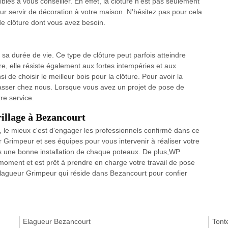
les à vous conseiller. En effet, la clôture n’est pas seulement
ur servir de décoration à votre maison. N’hésitez pas pour cela
de clôture dont vous avez besoin.
sa durée de vie. Ce type de clôture peut parfois atteindre
re, elle résiste également aux fortes intempéries et aux
nsi de choisir le meilleur bois pour la clôture. Pour avoir la
passer chez nous. Lorsque vous avez un projet de pose de
re service.
rillage à Bezancourt
e, le mieux c'est d'engager les professionnels confirmé dans ce
 Grimpeur et ses équipes pour vous intervenir à réaliser votre
es une bonne installation de chaque poteaux. De plus,WP
 moment et est prêt à prendre en charge votre travail de pose
 Elagueur Grimpeur qui réside dans Bezancourt pour confier
Elagueur Bezancourt
Tont