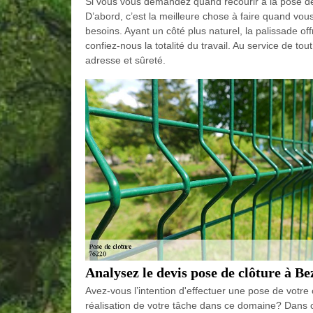
Si vous vous demandez quand recourir à la pose de
D’abord, c’est la meilleure chose à faire quand vou
besoins. Ayant un côté plus naturel, la palissade off
confiez-nous la totalité du travail. Au service de t
adresse et sûreté.
Analysez le devis pose de clôture à B
Avez-vous l’intention d'effectuer une pose de votre
réalisation de votre tâche dans ce domaine? Dans 