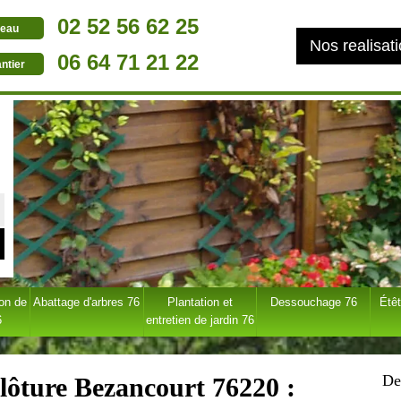
02 52 56 62 25
eau
Nos realisat
06 64 71 21 22
ntier
ion de
Abattage d'arbres 76
Plantation et
Dessouchage 76
Étêt
6
entretien de jardin 76
De
clôture Bezancourt 76220 :