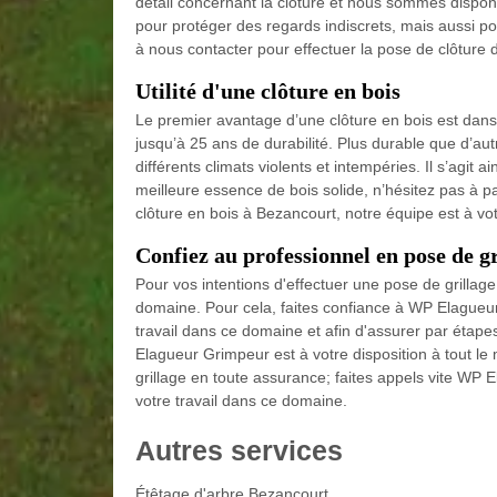
détail concernant la clôture et nous sommes disponib
pour protéger des regards indiscrets, mais aussi po
à nous contacter pour effectuer la pose de clôture 
Utilité d'une clôture en bois
Le premier avantage d’une clôture en bois est dans 
jusqu’à 25 ans de durabilité. Plus durable que d’aut
différents climats violents et intempéries. Il s’agit ai
meilleure essence de bois solide, n’hésitez pas à 
clôture en bois à Bezancourt, notre équipe est à vot
Confiez au professionnel en pose de g
Pour vos intentions d'effectuer une pose de grillag
domaine. Pour cela, faites confiance à WP Elagueur
travail dans ce domaine et afin d'assurer par étap
Elagueur Grimpeur est à votre disposition à tout le
grillage en toute assurance; faites appels vite WP
votre travail dans ce domaine.
Autres services
Étêtage d'arbre Bezancourt