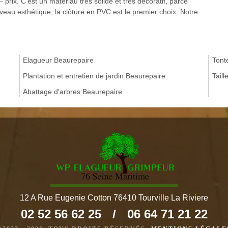
– prix. C’est un matériau très solide et très décoratif, parce
iveau esthétique, la clôture en PVC est le premier choix. Notre
Elagueur Beaurepaire
Tont
Plantation et entretien de jardin Beaurepaire
Tail
Abattage d'arbres Beaurepaire
12 A Rue Eugenie Cotton 76410 Tourville La Riviere
02 52 56 62 25
/
06 64 71 21 22