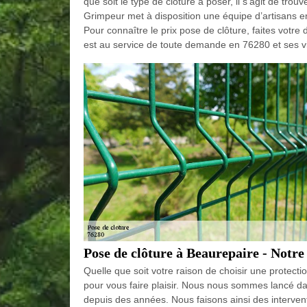
que soit le type de clôture à poser, il s’agit de trou
Grimpeur met à disposition une équipe d’artisans en
Pour connaître le prix pose de clôture, faites votr
est au service de toute demande en 76280 et ses vi
Pose de clôture à Beaurepaire - Notre 
Quelle que soit votre raison de choisir une protectio
pour vous faire plaisir. Nous nous sommes lancé da
depuis des années. Nous faisons ainsi des intervent