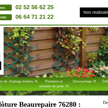
02 52 56 62 25
eau
Nos realisat
06 64 71 21 22
ntier
ion de
Abattage d'arbres 76
Plantation et
Dessouchage 76
Étêt
6
entretien de jardin 76
De
lôture Beaurepaire 76280 :