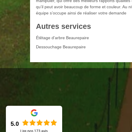
manipuler, qui offre des meilleurs rapports qualités 
qu’il peut avoir beaucoup de forme et couleur. Au n
équipe s’occupe ainsi de réaliser votre demande
Autres services
Étêtage d'arbre Beaurepaire
Dessouchage Beaurepaire
5.0
Lire nos
173
avis