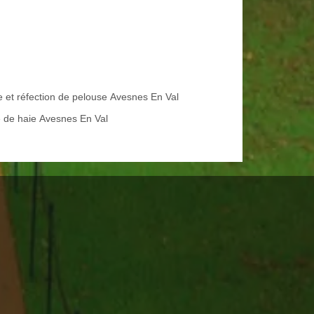
e et réfection de pelouse Avesnes En Val
le de haie Avesnes En Val