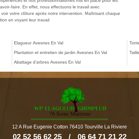
’expériences et nos professionnalismes mis en place pour les
voir-faire. En effet, nous effectuons le travail avec
oir votre clôture après notre intervention. Maîtrisant chaque
ion en voyant leur travail.
Elagueur Avesnes En Val
Tont
Plantation et entretien de jardin Avesnes En Val
Tail
Abattage d'arbres Avesnes En Val
12 A Rue Eugenie Cotton 76410 Tourville La Riviere
02 52 56 62 25
/
06 64 71 21 22