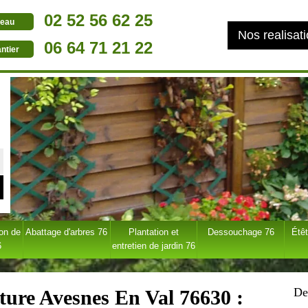
02 52 56 62 25
eau
Nos realisat
06 64 71 21 22
ntier
ion de
Abattage d'arbres 76
Plantation et
Dessouchage 76
Étêt
6
entretien de jardin 76
De
ôture Avesnes En Val 76630 :