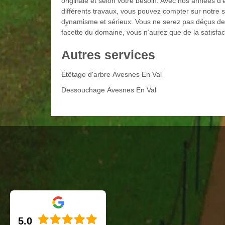
originale et selon votre besoin. Avec nos années d
différents travaux, vous pouvez compter sur notre sa
dynamisme et sérieux. Vous ne serez pas déçus de v
facette du domaine, vous n’aurez que de la satisfact
Autres services
Étêtage d'arbre Avesnes En Val
Dessouchage Avesnes En Val
5.0