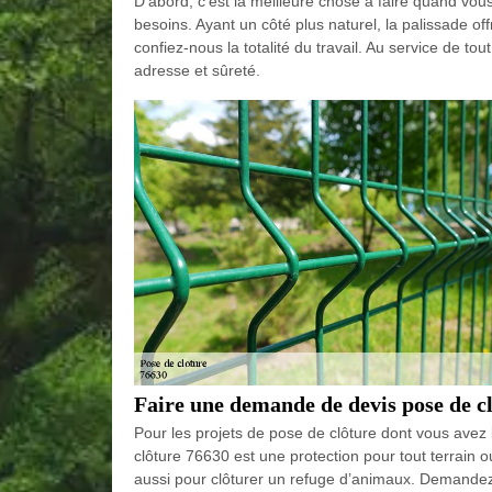
D’abord, c’est la meilleure chose à faire quand vou
besoins. Ayant un côté plus naturel, la palissade off
confiez-nous la totalité du travail. Au service de t
adresse et sûreté.
Faire une demande de devis pose de 
Pour les projets de pose de clôture dont vous avez 
clôture 76630 est une protection pour tout terrain o
aussi pour clôturer un refuge d’animaux. Demandez-