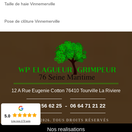
Taille de haie Vinnemerville
Pose de clôture Vinnemerville
12 A Rue Eugenie Cotton 76410 Tourville La Riviere
-
02 52 56 62 25
06 64 71 21 22
5.0
©2022 - 2026. TOUS DROITS RÉSERVÉS
Lire nos
173
avis
MENTIONS LÉGALES
Nos realisations