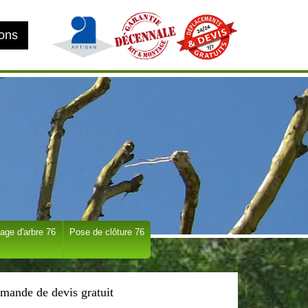
ions
age d'arbre 76
Pose de clôture 76
mande de devis gratuit