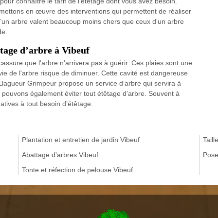
our connaître le tarif de l’étêtage dont vous avez besoin.
s mettons en œuvre des interventions qui permettent de réaliser
le d’un arbre valent beaucoup moins chers que ceux d’un arbre
de.
êtage d’arbre à Vibeuf
ssure que l'arbre n'arrivera pas à guérir. Ces plaies sont une
 vie de l'arbre risque de diminuer. Cette cavité est dangereuse
P Elagueur Grimpeur propose un service d’arbre qui servira à
ous pouvons également éviter tout étêtage d’arbre. Souvent à
natives à tout besoin d’étêtage.
Plantation et entretien de jardin Vibeuf
Taill
Abattage d'arbres Vibeuf
Pose
Tonte et réfection de pelouse Vibeuf