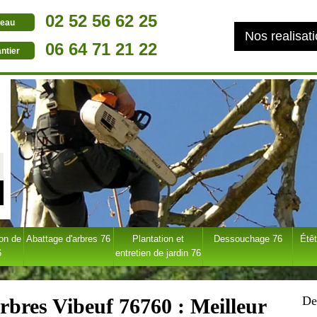
02 52 56 62 25
eau
Nos realisat
06 64 71 21 22
ntier
ion de
Abattage d'arbres 76
Plantation et
Dessouchage 76
Étêt
6
entretien de jardin 76
De
arbres Vibeuf 76760 : Meilleur