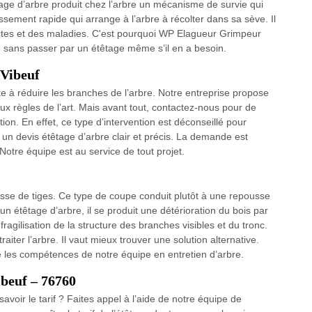
ge d’arbre produit chez l’arbre un mécanisme de survie qui
sement rapide qui arrange à l’arbre à récolter dans sa sève. Il
ectes et des maladies. C'est pourquoi WP Elagueur Grimpeur
re sans passer par un étêtage même s’il en a besoin.
 Vibeuf
te à réduire les branches de l’arbre. Notre entreprise propose
x règles de l’art. Mais avant tout, contactez-nous pour de
ion. En effet, ce type d’intervention est déconseillé pour
 un devis étêtage d’arbre clair et précis. La demande est
Notre équipe est au service de tout projet.
sse de tiges. Ce type de coupe conduit plutôt à une repousse
étêtage d’arbre, il se produit une détérioration du bois par
ragilisation de la structure des branches visibles et du tronc.
raiter l’arbre. Il vaut mieux trouver une solution alternative.
 les compétences de notre équipe en entretien d’arbre.
ibeuf – 76760
avoir le tarif ? Faites appel à l’aide de notre équipe de