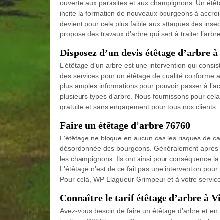
ouverte aux parasites et aux champignons. Un étêta
incite la formation de nouveaux bourgeons à accrois
devient pour cela plus faible aux attaques des ins
propose des travaux d’arbre qui sert à traiter l’arb
Disposez d’un devis étêtage d’arbre à
L’étêtage d’un arbre est une intervention qui consis
des services pour un étêtage de qualité conforme au
plus amples informations pour pouvoir passer à l’act
plusieurs types d’arbre. Nous fournissons pour cela
gratuite et sans engagement pour tous nos clients. 
Faire un étêtage d’arbre 76760
L'étêtage ne bloque en aucun cas les risques de ca
désordonnée des bourgeons. Généralement après un 
les champignons. Ils ont ainsi pour conséquence la f
L'étêtage n’est de ce fait pas une intervention pour t
Pour cela, WP Elagueur Grimpeur et à votre service
Connaître le tarif étêtage d’arbre à V
Avez-vous besoin de faire un étêtage d’arbre et en s