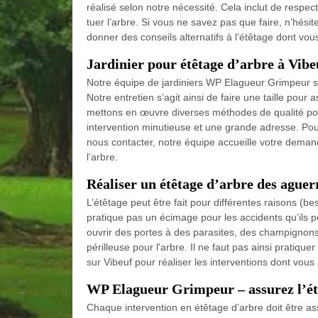
réalisé selon notre nécessité. Cela inclut de respect
tuer l’arbre. Si vous ne savez pas que faire, n’hésit
donner des conseils alternatifs à l’étêtage dont vou
Jardinier pour étêtage d’arbre à Vibe
Notre équipe de jardiniers WP Elagueur Grimpeur spé
Notre entretien s’agit ainsi de faire une taille pour 
mettons en œuvre diverses méthodes de qualité pour 
intervention minutieuse et une grande adresse. Pou
nous contacter, notre équipe accueille votre demande
l’arbre.
Réaliser un étêtage d’arbre des agu
L’étêtage peut être fait pour différentes raisons 
pratique pas un écimage pour les accidents qu’ils peu
ouvrir des portes à des parasites, des champignons
périlleuse pour l'arbre. Il ne faut pas ainsi pratiq
sur Vibeuf pour réaliser les interventions dont vo
WP Elagueur Grimpeur – assurez l’étê
Chaque intervention en étêtage d’arbre doit être as