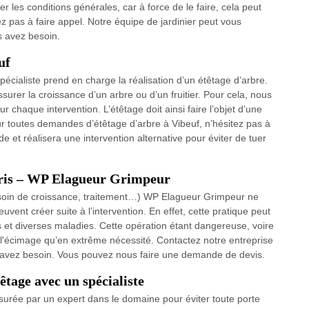
er les conditions générales, car à force de le faire, cela peut
ez pas à faire appel. Notre équipe de jardinier peut vous
s avez besoin.
uf
cialiste prend en charge la réalisation d’un étêtage d’arbre.
assurer la croissance d’un arbre ou d’un fruitier. Pour cela, nous
chaque intervention. L’étêtage doit ainsi faire l’objet d’une
r toutes demandes d’étêtage d’arbre à Vibeuf, n’hésitez pas à
 et réalisera une intervention alternative pour éviter de tuer
erris – WP Elagueur Grimpeur
(besoin de croissance, traitement…) WP Elagueur Grimpeur ne
vent créer suite à l’intervention. En effet, cette pratique peut
 et diverses maladies. Cette opération étant dangereuse, voire
uer l'écimage qu’en extrême nécessité. Contactez notre entreprise
us avez besoin. Vous pouvez nous faire une demande de devis.
tage avec un spécialiste
surée par un expert dans le domaine pour éviter toute porte