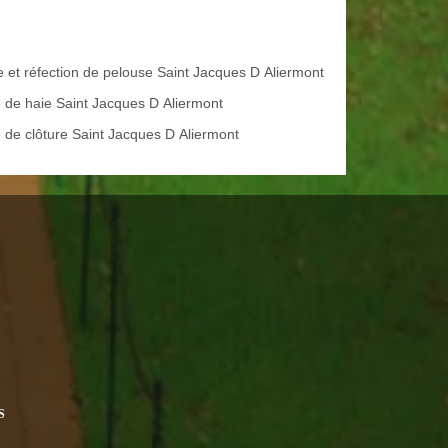
e et réfection de pelouse Saint Jacques D Aliermont
le de haie Saint Jacques D Aliermont
 de clôture Saint Jacques D Aliermont
S