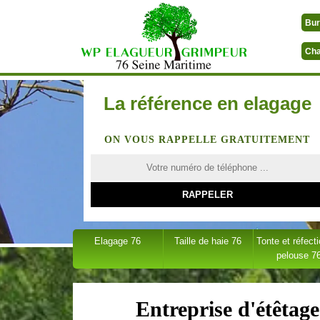
Bur
Cha
La référence en elagage
ON VOUS RAPPELLE GRATUITEMENT
Elagage 76
Taille de haie 76
Tonte et réfect
pelouse 7
Entreprise d'étêtag