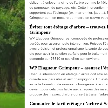
obligent à enlever la cime de l’arbre comme le frôle
de panneaux, de paysage, etc. Cette intervention ne 
supportent pas l'écimage (ex. marronnier, jade…). 
Grimpeur sont en mesure de mettre en œuvre votre 
Éviter tout étêtage d’arbre – trouvez
Grimpeur
WP Elagueur Grimpeur est composée de professionn
agréés pour assurer toute intervention. Puisque l’ét
avec précision et professionnalisme la santé de vo
etc pour avoir la solution parfaite pour le traiteme
demande sur 76510 et ses villes aux environs.
WP Elagueur Grimpeur – assurez l’étê
Chaque intervention en étêtage d’arbre doit être as
ouverte aux parasites et aux champignons. Un étêta
incite la formation de nouveaux bourgeons à accrois
devient pour cela plus faible aux attaques des ins
propose des travaux d’arbre qui sert à traiter l’arb
Connaître le tarif étêtage d’arbre à 