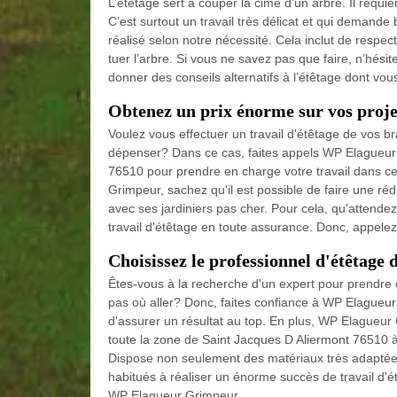
L’étêtage sert à couper la cime d’un arbre. Il requie
C’est surtout un travail très délicat et qui demande
réalisé selon notre nécessité. Cela inclut de respect
tuer l’arbre. Si vous ne savez pas que faire, n’hésit
donner des conseils alternatifs à l’étêtage dont vou
Obtenez un prix énorme sur vos proje
Voulez vous effectuer un travail d'étêtage de vos b
dépenser? Dans ce cas, faites appels WP Elagueur
76510 pour prendre en charge votre travail dans c
Grimpeur, sachez qu'il est possible de faire une réd
avec ses jardiniers pas cher. Pour cela, qu'attendez
travail d'étêtage en toute assurance. Donc, appele
Choisissez le professionnel d'étêtage
Êtes-vous à la recherche d'un expert pour prendre 
pas où aller? Donc, faites confiance à WP Elagueur
d'assurer un résultat au top. En plus, WP Elagueur G
toute la zone de Saint Jacques D Aliermont 76510 à e
Dispose non seulement des matériaux très adaptées
habitués à réaliser un énorme succès de travail d'é
WP Elagueur Grimpeur.