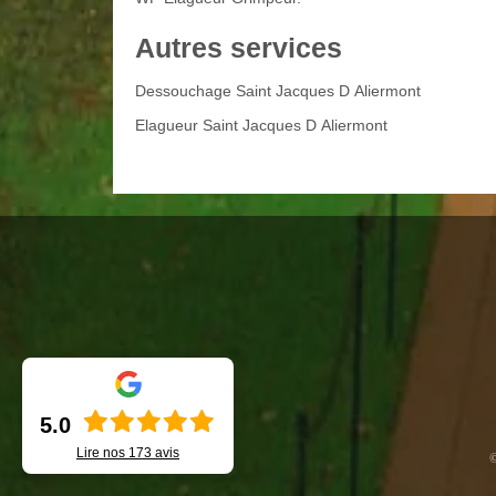
Autres services
Dessouchage Saint Jacques D Aliermont
Elagueur Saint Jacques D Aliermont
5.0
Lire nos
173
avis