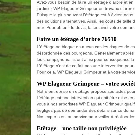
Avez-vous besoin de faire un étêtage d’arbre et en s
jardinier WP Elagueur Grimpeur en travaux d’arbre p
Puisque le plus souvent l’étêtage est à éviter, nou
des solutions alternatives. Ainsi, les coûts de tail
mûr. Pour obtenir le devis, faites ainsi votre deman
Faire un étêtage d’arbre 76510
L'étêtage ne bloque en aucun cas les risques de ca
désordonnée des bourgeons. Généralement après un 
les champignons. Ils ont ainsi pour conséquence la f
L'étêtage n’est de ce fait pas une intervention pour t
Pour cela, WP Elagueur Grimpeur et à votre service
WP Elagueur Grimpeur – votre société
Notre entreprise en étêtage propose ses aides pour e
L’étêtage est une intervention qui doit être mise e
vous à nos arboristes WP Elagueur Grimpeur qualifié
négligez pas de demander des détails sur ce domain
Nos experts est au service pour veiller à réaliser l
Etêtage – une taille non privilégiée