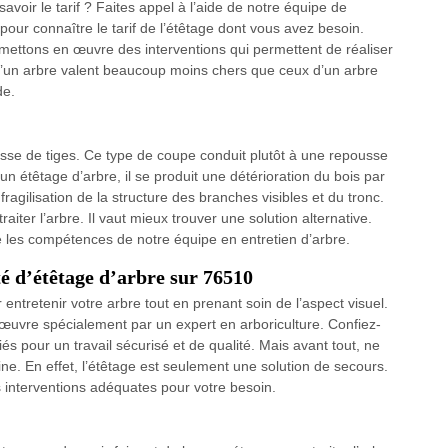
avoir le tarif ? Faites appel à l’aide de notre équipe de
our connaître le tarif de l’étêtage dont vous avez besoin.
s mettons en œuvre des interventions qui permettent de réaliser
le d’un arbre valent beaucoup moins chers que ceux d’un arbre
de.
sse de tiges. Ce type de coupe conduit plutôt à une repousse
étêtage d’arbre, il se produit une détérioration du bois par
ragilisation de la structure des branches visibles et du tronc.
raiter l’arbre. Il vaut mieux trouver une solution alternative.
 les compétences de notre équipe en entretien d’arbre.
 d’étêtage d’arbre sur 76510
ntretenir votre arbre tout en prenant soin de l’aspect visuel.
n œuvre spécialement par un expert en arboriculture. Confiez-
s pour un travail sécurisé et de qualité. Mais avant tout, ne
e. En effet, l’étêtage est seulement une solution de secours.
es interventions adéquates pour votre besoin.