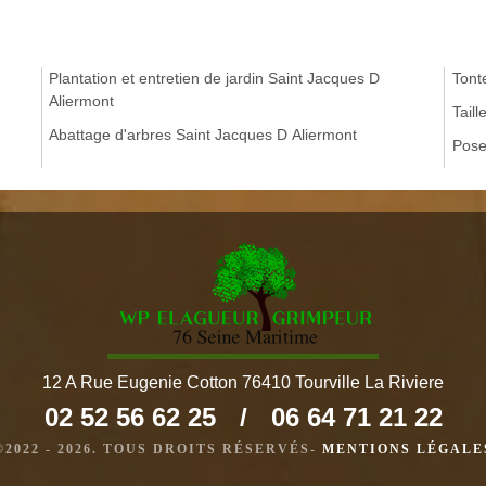
Plantation et entretien de jardin Saint Jacques D
Tont
Aliermont
Tail
Abattage d'arbres Saint Jacques D Aliermont
Pose
12 A Rue Eugenie Cotton 76410 Tourville La Riviere
02 52 56 62 25
/
06 64 71 21 22
©2022 - 2026. TOUS DROITS RÉSERVÉS-
MENTIONS LÉGALE