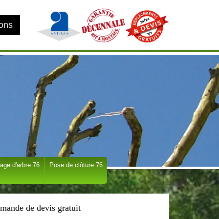
ions
age d'arbre 76
Pose de clôture 76
mande de devis gratuit