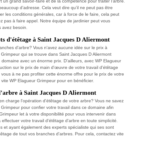
rt un grand savoir-faire et de la compétence pour traiter l’arbre.
 beaucoup d’adresse. Cela veut dire qu’il ne peut pas être
er les conditions générales, car à force de le faire, cela peut
ez pas à faire appel. Notre équipe de jardinier peut vous
s avez besoin.
ts d'étêtage à Saint Jacques D Aliermont
ranches d'arbre? Vous n'avez aucune idée sur le prix à
 Grimpeur qui se trouve dans Saint Jacques D Aliermont
e domaine avec un énorme prix. D'ailleurs, avec WP Elagueur
uction sur le prix de main d'œuvre de votre travail d'étêtage
 vous à ne pas profiter cette énorme offre pour le prix de votre
z vite WP Elagueur Grimpeur pour en bénéficier.
 d'arbre à Saint Jacques D Aliermont
en charge l'opération d'étêtage de votre arbre? Vous ne savez
 Grimpeur pour confier votre travail dans ce domaine afin
rimpeur let à votre disponibilité pour vous intervenir dans
ffectuer votre travail d'étêtage d'arbre en toute simplicité.
 et ayant également des experts spécialiste qui ses sont
têtage de tout vos branches d'arbres. Pour cela, contactez vite