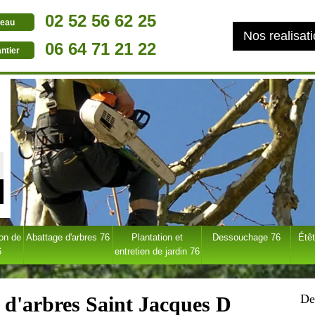
02 52 56 62 25
eau
Nos realisat
06 64 71 21 22
ntier
ion de
Abattage d'arbres 76
Plantation et
Dessouchage 76
Étêt
6
entretien de jardin 76
De
e d'arbres Saint Jacques D