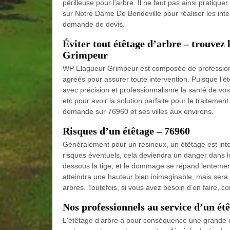
périlleuse pour l'arbre. Il ne faut pas ainsi pratiq
sur Notre Dame De Bondeville pour réaliser les int
demande de devis.
Éviter tout étêtage d’arbre – trouvez
Grimpeur
WP Elagueur Grimpeur est composée de professionn
agréés pour assurer toute intervention. Puisque l’ét
avec précision et professionnalisme la santé de vo
etc pour avoir la solution parfaite pour le traiteme
demande sur 76960 et ses villes aux environs.
Risques d’un étêtage – 76960
Généralement pour un résineux, un étêtage est interd
risques éventuels, cela deviendra un danger dans l
dessous la tige, et le dommage se répand lentement
atteindra une hauteur bien inimaginable, mais sera 
arbres. Toutefois, si vous avez besoin d’en faire, co
Nos professionnels au service d’un é
L'étêtage d’arbre a pour conséquence une grande ca