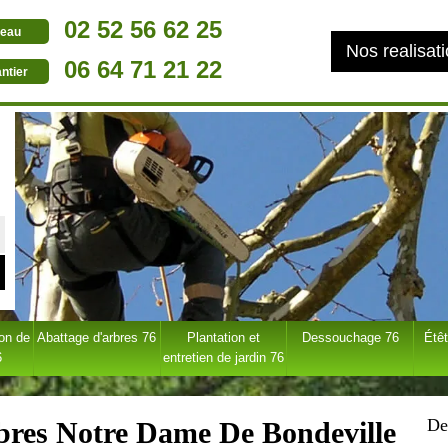
02 52 56 62 25
eau
Nos realisat
06 64 71 21 22
ntier
ion de
Abattage d'arbres 76
Plantation et
Dessouchage 76
Étêt
6
entretien de jardin 76
De
rbres Notre Dame De Bondeville