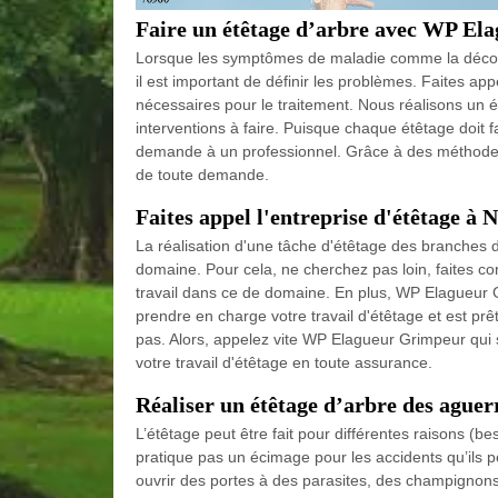
Faire un étêtage d’arbre avec WP Ela
Lorsque les symptômes de maladie comme la décolora
il est important de définir les problèmes. Faites app
nécessaires pour le traitement. Nous réalisons un é
interventions à faire. Puisque chaque étêtage doit fa
demande à un professionnel. Grâce à des méthodes e
de toute demande.
Faites appel l'entreprise d'étêtage à
La réalisation d'une tâche d'étêtage des branches 
domaine. Pour cela, ne cherchez pas loin, faites co
travail dans ce de domaine. En plus, WP Elagueur G
prendre en charge votre travail d'étêtage et est prê
pas. Alors, appelez vite WP Elagueur Grimpeur qui
votre travail d'étêtage en toute assurance.
Réaliser un étêtage d’arbre des agu
L’étêtage peut être fait pour différentes raisons 
pratique pas un écimage pour les accidents qu’ils peu
ouvrir des portes à des parasites, des champignons