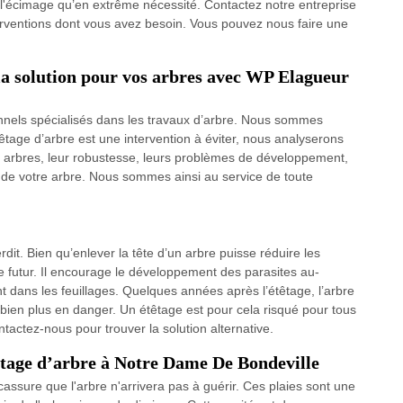
uer l'écimage qu’en extrême nécessité. Contactez notre entreprise
erventions dont vous avez besoin. Vous pouvez nous faire une
 la solution pour vos arbres avec WP Elagueur
els spécialisés dans les travaux d’arbre. Nous sommes
êtage d’arbre est une intervention à éviter, nous analyserons
s arbres, leur robustesse, leurs problèmes de développement,
nt de votre arbre. Nous sommes ainsi au service de toute
it. Bien qu’enlever la tête d’un arbre puisse réduire les
e futur. Il encourage le développement des parasites au-
 dans les feuillages. Quelques années après l’étêtage, l’arbre
bien plus en danger. Un étêtage est pour cela risqué pour tous
ntactez-nous pour trouver la solution alternative.
têtage d’arbre à Notre Dame De Bondeville
ssure que l'arbre n'arrivera pas à guérir. Ces plaies sont une