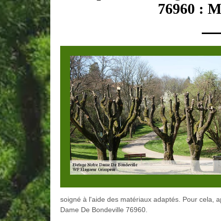
76960 : M
soigné à l'aide des matériaux adaptés. Pour cela, 
Dame De Bondeville 76960.