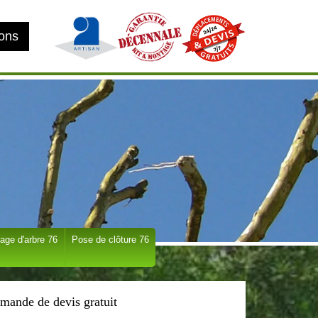
ions
age d'arbre 76
Pose de clôture 76
mande de devis gratuit