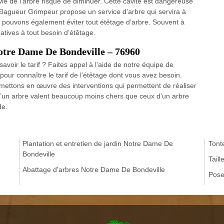
 vie de l'arbre risque de diminuer. Cette cavité est dangereuse
P Elagueur Grimpeur propose un service d’arbre qui servira à
ous pouvons également éviter tout étêtage d’arbre. Souvent à
natives à tout besoin d’étêtage.
Notre Dame De Bondeville – 76960
avoir le tarif ? Faites appel à l’aide de notre équipe de
our connaître le tarif de l’étêtage dont vous avez besoin.
s mettons en œuvre des interventions qui permettent de réaliser
le d’un arbre valent beaucoup moins chers que ceux d’un arbre
de.
Plantation et entretien de jardin Notre Dame De
Tont
Bondeville
Tail
Abattage d'arbres Notre Dame De Bondeville
Pose