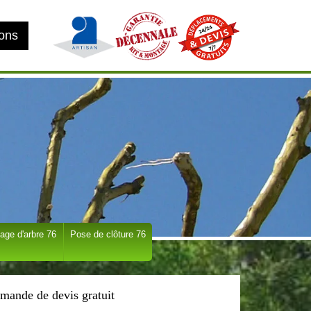
ions
age d'arbre 76
Pose de clôture 76
mande de devis gratuit