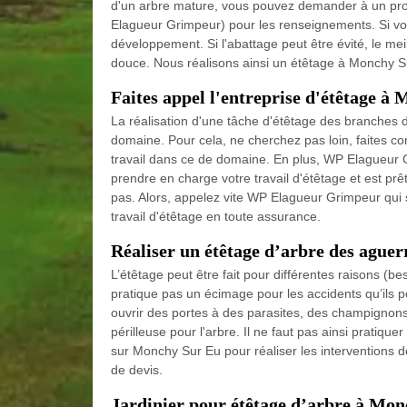
d'un arbre mature, vous pouvez demander à un prof
Elagueur Grimpeur) pour les renseignements. Si vou
développement. Si l'abattage peut être évité, le meil
douce. Nous réalisons ainsi un étêtage à Monchy S
Faites appel l'entreprise d'étêtage à
La réalisation d'une tâche d'étêtage des branches 
domaine. Pour cela, ne cherchez pas loin, faites co
travail dans ce de domaine. En plus, WP Elagueur G
prendre en charge votre travail d'étêtage et est prê
pas. Alors, appelez vite WP Elagueur Grimpeur qui
travail d'étêtage en toute assurance.
Réaliser un étêtage d’arbre des agu
L’étêtage peut être fait pour différentes raisons 
pratique pas un écimage pour les accidents qu’ils peu
ouvrir des portes à des parasites, des champignons
périlleuse pour l'arbre. Il ne faut pas ainsi pratiq
sur Monchy Sur Eu pour réaliser les interventions
de devis.
Jardinier pour étêtage d’arbre à Mo