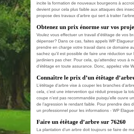
incite la formation de nouveaux bourgeons à accrois
devient pour cela plus faible aux attaques des ins
propose des travaux d’arbre qui sert à traiter l’arb
Obtenez un prix énorme sur vos proj
Voulez vous effectuer un travail d'étêtage de vos b
dépenser? Dans ce cas, faites appels WP Elagueu
prendre en charge votre travail dans ce domaine a
sachez qu'il est possible de faire une réduction sur
jardiniers pas cher. Pour cela, qu'attendez vous à ne
d'étêtage en toute assurance. Donc, appelez vite 
Connaître le prix d’un étêtage d’arbr
L’étêtage d’arbre vise à couper les branches d’arbr
cela, c’est une intervention qui réduit presque la tot
coupe n’est pas recommandée puisqu’elle ouvre une 
de l’agression le rendant faible. Pour prendre des d
un professionnel pour les informations - WP Elag
Faire un étêtage d’arbre sur 76260
La plantation d’un arbre doit toujours se faire de ma