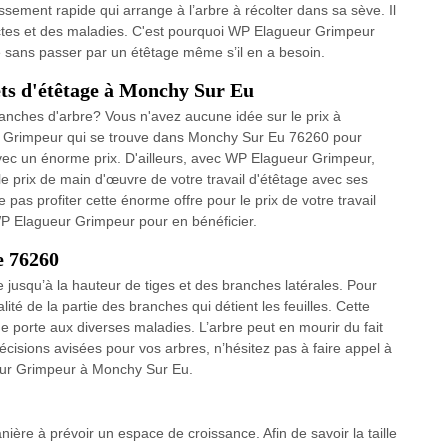
sement rapide qui arrange à l’arbre à récolter dans sa sève. Il
ectes et des maladies. C'est pourquoi WP Elagueur Grimpeur
re sans passer par un étêtage même s’il en a besoin.
ets d'étêtage à Monchy Sur Eu
ranches d'arbre? Vous n'avez aucune idée sur le prix à
r Grimpeur qui se trouve dans Monchy Sur Eu 76260 pour
vec un énorme prix. D'ailleurs, avec WP Elagueur Grimpeur,
 le prix de main d'œuvre de votre travail d'étêtage avec ses
 pas profiter cette énorme offre pour le prix de votre travail
WP Elagueur Grimpeur pour en bénéficier.
e 76260
e jusqu’à la hauteur de tiges et des branches latérales. Pour
alité de la partie des branches qui détient les feuilles. Cette
porte aux diverses maladies. L’arbre peut en mourir du fait
écisions avisées pour vos arbres, n’hésitez pas à faire appel à
ueur Grimpeur à Monchy Sur Eu.
nière à prévoir un espace de croissance. Afin de savoir la taille