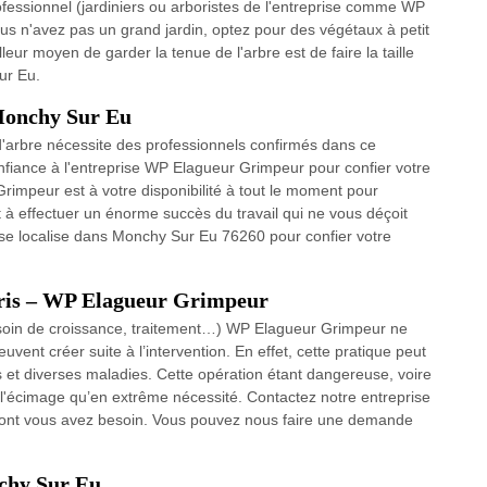
essionnel (jardiniers ou arboristes de l'entreprise comme WP
s n'avez pas un grand jardin, optez pour des végétaux à petit
leur moyen de garder la tenue de l'arbre est de faire la taille
ur Eu.
 Monchy Sur Eu
d'arbre nécessite des professionnels confirmés dans ce
nfiance à l'entreprise WP Elagueur Grimpeur pour confier votre
rimpeur est à votre disponibilité à tout le moment pour
t à effectuer un énorme succès du travail qui ne vous déçoit
 se localise dans Monchy Sur Eu 76260 pour confier votre
erris – WP Elagueur Grimpeur
(besoin de croissance, traitement…) WP Elagueur Grimpeur ne
vent créer suite à l’intervention. En effet, cette pratique peut
 et diverses maladies. Cette opération étant dangereuse, voire
uer l'écimage qu’en extrême nécessité. Contactez notre entreprise
 dont vous avez besoin. Vous pouvez nous faire une demande
nchy Sur Eu