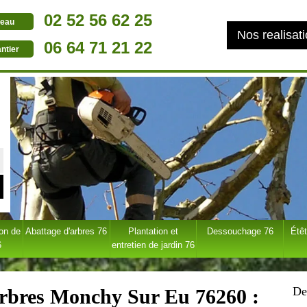
02 52 56 62 25
eau
Nos realisat
06 64 71 21 22
ntier
ion de
Abattage d'arbres 76
Plantation et
Dessouchage 76
Étêt
6
entretien de jardin 76
De
'arbres Monchy Sur Eu 76260 :