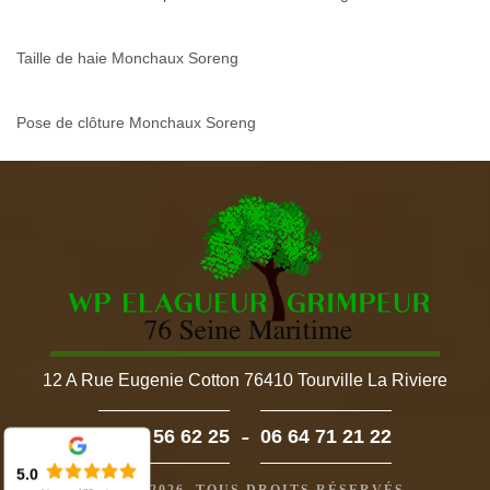
Taille de haie Monchaux Soreng
Pose de clôture Monchaux Soreng
12 A Rue Eugenie Cotton 76410 Tourville La Riviere
-
02 52 56 62 25
06 64 71 21 22
5.0
©2022 - 2026. TOUS DROITS RÉSERVÉS