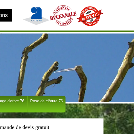
ions
age d'arbre 76
Pose de clôture 76
mande de devis gratuit