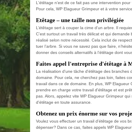
L'étêtage n’est de ce fait pas une intervention pour t
Pour cela, WP Elagueur Grimpeur et à votre service
Etêtage – une taille non privilégiée
L’étêtage sert à couper la cime d’un arbre. Il requie
C’est surtout un travail très délicat et qui demande
réalisé selon notre nécessité. Cela inclut de respect
tuer l’arbre. Si vous ne savez pas que faire, n’hésit
donner des conseils alternatifs à l’étêtage dont vou
Faites appel l'entreprise d'étêtage à 
La réalisation d'une tâche d'étêtage des branches 
domaine. Pour cela, ne cherchez pas loin, faites co
travail dans ce de domaine. En plus, WP Elagueur G
prendre en charge votre travail d'étêtage et est prê
pas. Alors, appelez vite WP Elagueur Grimpeur qui s
d'étêtage en toute assurance.
Obtenez un prix énorme sur vos proje
Voulez vous effectuer un travail d'étêtage de vos b
dépenser? Dans ce cas, faites appels WP Elagueur