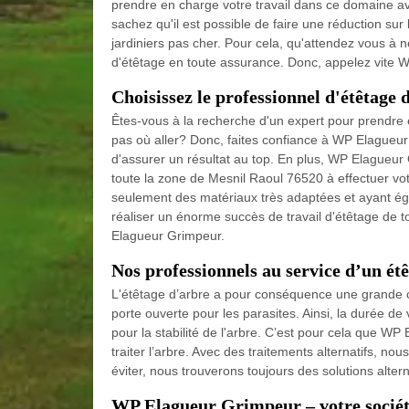
prendre en charge votre travail dans ce domaine a
sachez qu'il est possible de faire une réduction sur
jardiniers pas cher. Pour cela, qu'attendez vous à ne
d'étêtage en toute assurance. Donc, appelez vite 
Choisissez le professionnel d'étêtage
Êtes-vous à la recherche d'un expert pour prendre 
pas où aller? Donc, faites confiance à WP Elagueur
d'assurer un résultat au top. En plus, WP Elagueur G
toute la zone de Mesnil Raoul 76520 à effectuer votr
seulement des matériaux très adaptées et ayant éga
réaliser un énorme succès de travail d'étêtage de t
Elagueur Grimpeur.
Nos professionnels au service d’un ét
L'étêtage d’arbre a pour conséquence une grande ca
porte ouverte pour les parasites. Ainsi, la durée de
pour la stabilité de l'arbre. C’est pour cela que W
traiter l’arbre. Avec des traitements alternatifs, n
éviter, nous trouverons toujours des solutions alter
WP Elagueur Grimpeur – votre société