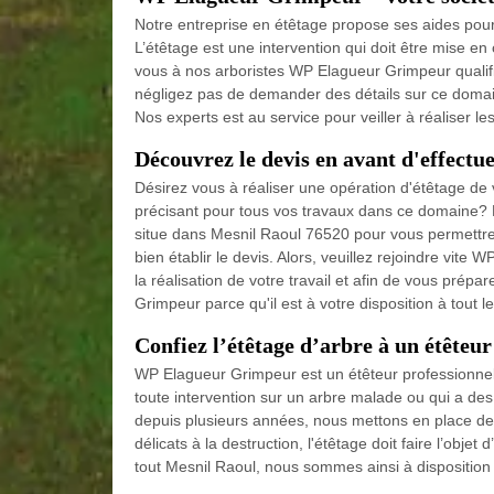
Notre entreprise en étêtage propose ses aides pour e
L’étêtage est une intervention qui doit être mise e
vous à nos arboristes WP Elagueur Grimpeur qualifié
négligez pas de demander des détails sur ce domain
Nos experts est au service pour veiller à réaliser l
Découvrez le devis en avant d'effectue
Désirez vous à réaliser une opération d'étêtage de
précisant pour tous vos travaux dans ce domaine? 
situe dans Mesnil Raoul 76520 pour vous permettre d
bien établir le devis. Alors, veuillez rejoindre vite
la réalisation de votre travail et afin de vous pré
Grimpeur parce qu'il est à votre disposition à tout 
Confiez l’étêtage d’arbre à un étêteur
WP Elagueur Grimpeur est un étêteur professionnel 
toute intervention sur un arbre malade ou qui a des 
depuis plusieurs années, nous mettons en place de
délicats à la destruction, l'étêtage doit faire l’ob
tout Mesnil Raoul, nous sommes ainsi à dispositio