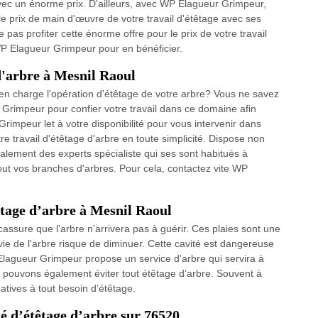
vec un énorme prix. D'ailleurs, avec WP Elagueur Grimpeur,
 le prix de main d'œuvre de votre travail d'étêtage avec ses
 pas profiter cette énorme offre pour le prix de votre travail
WP Elagueur Grimpeur pour en bénéficier.
 d'arbre à Mesnil Raoul
en charge l'opération d'étêtage de votre arbre? Vous ne savez
 Grimpeur pour confier votre travail dans ce domaine afin
rimpeur let à votre disponibilité pour vous intervenir dans
e travail d'étêtage d'arbre en toute simplicité. Dispose non
lement des experts spécialiste qui ses sont habitués à
out vos branches d'arbres. Pour cela, contactez vite WP
êtage d’arbre à Mesnil Raoul
ssure que l'arbre n'arrivera pas à guérir. Ces plaies sont une
 vie de l'arbre risque de diminuer. Cette cavité est dangereuse
P Elagueur Grimpeur propose un service d’arbre qui servira à
ous pouvons également éviter tout étêtage d’arbre. Souvent à
natives à tout besoin d’étêtage.
 d’étêtage d’arbre sur 76520