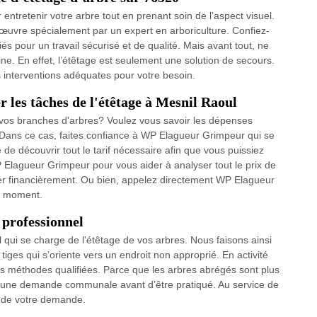
ntretenir votre arbre tout en prenant soin de l’aspect visuel.
n œuvre spécialement par un expert en arboriculture. Confiez-
s pour un travail sécurisé et de qualité. Mais avant tout, ne
e. En effet, l’étêtage est seulement une solution de secours.
es interventions adéquates pour votre besoin.
r les tâches de l'étêtage à Mesnil Raoul
 vos branches d'arbres? Voulez vous savoir les dépenses
Dans ce cas, faites confiance à WP Elagueur Grimpeur qui se
e découvrir tout le tarif nécessaire afin que vous puissiez
 WP Elagueur Grimpeur pour vous aider à analyser tout le prix de
parer financièrement. Ou bien, appelez directement WP Elagueur
le moment.
 professionnel
qui se charge de l'étêtage de vos arbres. Nous faisons ainsi
tiges qui s’oriente vers un endroit non approprié. En activité
s méthodes qualifiées. Parce que les arbres abrégés sont plus
jet d’une demande communale avant d’être pratiqué. Au service de
n de votre demande.