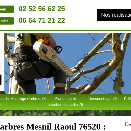
02 52 56 62 25
eau
Nos realisat
06 64 71 21 22
ntier
ion de
Abattage d'arbres 76
Plantation et
Dessouchage 76
Étêt
6
entretien de jardin 76
De
'arbres Mesnil Raoul 76520 :