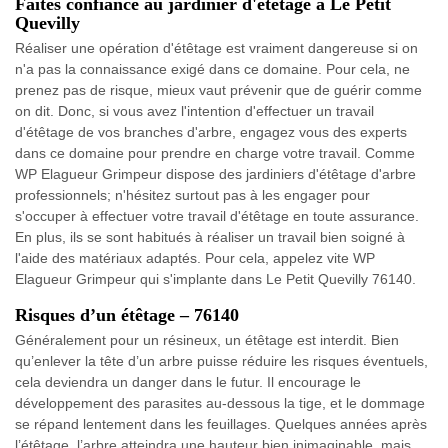
Faites confiance au jardinier d'étêtage à Le Petit
Quevilly
Réaliser une opération d'étêtage est vraiment dangereuse si on
n'a pas la connaissance exigé dans ce domaine. Pour cela, ne
prenez pas de risque, mieux vaut prévenir que de guérir comme
on dit. Donc, si vous avez l'intention d'effectuer un travail
d'étêtage de vos branches d'arbre, engagez vous des experts
dans ce domaine pour prendre en charge votre travail. Comme
WP Elagueur Grimpeur dispose des jardiniers d'étêtage d'arbre
professionnels; n'hésitez surtout pas à les engager pour
s'occuper à effectuer votre travail d'étêtage en toute assurance.
En plus, ils se sont habitués à réaliser un travail bien soigné à
l'aide des matériaux adaptés. Pour cela, appelez vite WP
Elagueur Grimpeur qui s'implante dans Le Petit Quevilly 76140.
Risques d’un étêtage – 76140
Généralement pour un résineux, un étêtage est interdit. Bien
qu’enlever la tête d’un arbre puisse réduire les risques éventuels,
cela deviendra un danger dans le futur. Il encourage le
développement des parasites au-dessous la tige, et le dommage
se répand lentement dans les feuillages. Quelques années après
l’étêtage, l’arbre atteindra une hauteur bien inimaginable, mais