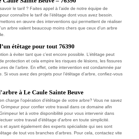
Le Caule Sainte Beuve – 76390
avoir le tarif ? Faites appel à l’aide de notre équipe de
our connaître le tarif de l’étêtage dont vous avez besoin.
s mettons en œuvre des interventions qui permettent de réaliser
le d’un arbre valent beaucoup moins chers que ceux d’un arbre
de.
’un étêtage pour tout 76390
ion à éviter tant que c’est encore possible. L’étêtage peut
 de protection et cela empire les risques de lésions, les fissures
sures de l’arbre. En effet, cette intervention est condamnée par
bre. Si vous avez des projets pour l’étêtage d’arbre, confiez-vous
 d'arbre à Le Caule Sainte Beuve
en charge l'opération d'étêtage de votre arbre? Vous ne savez
 Grimpeur pour confier votre travail dans ce domaine afin
rimpeur let à votre disponibilité pour vous intervenir dans
tuer votre travail d'étêtage d'arbre en toute simplicité.
 et ayant également des experts spécialiste qui ses sont
têtage de tout vos branches d'arbres. Pour cela, contactez vite