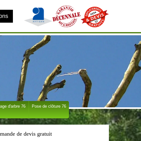
ions
age d'arbre 76
Pose de clôture 76
mande de devis gratuit