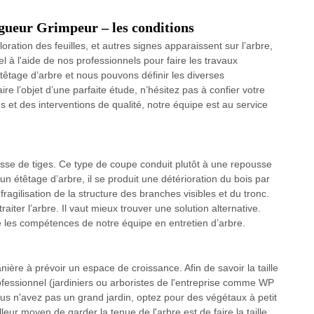
gueur Grimpeur – les conditions
tion des feuilles, et autres signes apparaissent sur l’arbre,
el à l'aide de nos professionnels pour faire les travaux
têtage d’arbre et nous pouvons définir les diverses
ire l’objet d’une parfaite étude, n’hésitez pas à confier votre
t des interventions de qualité, notre équipe est au service
sse de tiges. Ce type de coupe conduit plutôt à une repousse
étêtage d’arbre, il se produit une détérioration du bois par
ragilisation de la structure des branches visibles et du tronc.
raiter l’arbre. Il vaut mieux trouver une solution alternative.
 les compétences de notre équipe en entretien d’arbre.
nière à prévoir un espace de croissance. Afin de savoir la taille
essionnel (jardiniers ou arboristes de l'entreprise comme WP
s n'avez pas un grand jardin, optez pour des végétaux à petit
leur moyen de garder la tenue de l'arbre est de faire la taille