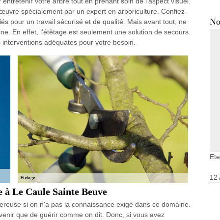
ntretenir votre arbre tout en prenant soin de l’aspect visuel.
n œuvre spécialement par un expert en arboriculture. Confiez-
No
s pour un travail sécurisé et de qualité. Mais avant tout, ne
e. En effet, l’étêtage est seulement une solution de secours.
es interventions adéquates pour votre besoin.
Ete
12 
ge à Le Caule Sainte Beuve
gereuse si on n'a pas la connaissance exigé dans ce domaine.
venir que de guérir comme on dit. Donc, si vous avez