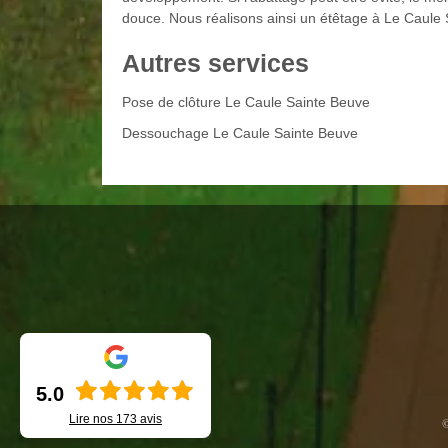
douce. Nous réalisons ainsi un étêtage à Le Caule
Autres services
Pose de clôture Le Caule Sainte Beuve
Dessouchage Le Caule Sainte Beuve
5.0
Lire nos
173
avis