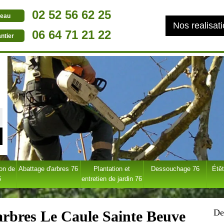
02 52 56 62 25
eau
Nos realisat
06 64 71 21 22
ntier
ion de
Abattage d'arbres 76
Plantation et
Dessouchage 76
Étêt
6
entretien de jardin 76
De
'arbres Le Caule Sainte Beuve