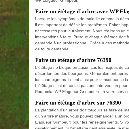
WP Elagueur Grimpeur.
Faire un étêtage d’arbre avec WP Ela
Lorsque les symptômes de maladie comme la décolora
il est important de définir les problèmes. Faites app
nécessaires pour le traitement. Nous réalisons un é
interventions à faire. Puisque chaque étêtage doit fa
demande à un professionnel. Grâce à des méthodes e
de toute demande.
Faire un étêtage d’arbre 76390
L'étêtage ne bloque en aucun cas les risques de ca
désordonnée des bourgeons. Généralement après un 
les champignons. Ils ont ainsi pour conséquence la f
L'étêtage n’est de ce fait pas une intervention pour t
Pour cela, WP Elagueur Grimpeur et à votre service
Faire un étêtage d’arbre sur 76390
La plantation d’un arbre doit toujours se faire de ma
d'un arbre mature, vous pouvez demander à un prof
Elagueur Grimpeur) pour les renseignements. Si vou
développement. Si l'abattage peut être évité, le meil