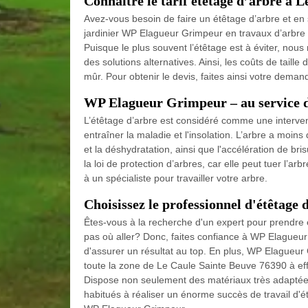
Connaître le tarif étêtage d’arbre à 
Avez-vous besoin de faire un étêtage d’arbre et en s
jardinier WP Elagueur Grimpeur en travaux d’arbre p
Puisque le plus souvent l’étêtage est à éviter, nou
des solutions alternatives. Ainsi, les coûts de tail
mûr. Pour obtenir le devis, faites ainsi votre deman
WP Elagueur Grimpeur – au service d
L’étêtage d’arbre est considéré comme une intervent
entraîner la maladie et l'insolation. L’arbre a moins
et la déshydratation, ainsi que l'accélération de bri
la loi de protection d’arbres, car elle peut tuer l’ar
à un spécialiste pour travailler votre arbre.
Choisissez le professionnel d'étêtage
Êtes-vous à la recherche d'un expert pour prendre 
pas où aller? Donc, faites confiance à WP Elagueur
d'assurer un résultat au top. En plus, WP Elagueur G
toute la zone de Le Caule Sainte Beuve 76390 à effec
Dispose non seulement des matériaux très adaptées
habitués à réaliser un énorme succès de travail d'é