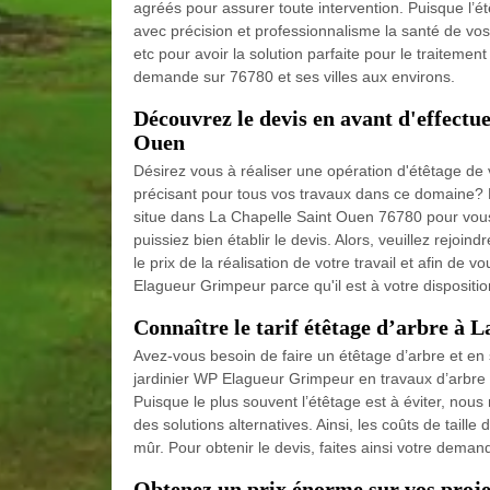
agréés pour assurer toute intervention. Puisque l’ét
avec précision et professionnalisme la santé de vo
etc pour avoir la solution parfaite pour le traiteme
demande sur 76780 et ses villes aux environs.
Découvrez le devis en avant d'effectue
Ouen
Désirez vous à réaliser une opération d'étêtage de
précisant pour tous vos travaux dans ce domaine? 
situe dans La Chapelle Saint Ouen 76780 pour vous 
puissiez bien établir le devis. Alors, veuillez rejo
le prix de la réalisation de votre travail et afin d
Elagueur Grimpeur parce qu'il est à votre dispositi
Connaître le tarif étêtage d’arbre à 
Avez-vous besoin de faire un étêtage d’arbre et en s
jardinier WP Elagueur Grimpeur en travaux d’arbre p
Puisque le plus souvent l’étêtage est à éviter, nou
des solutions alternatives. Ainsi, les coûts de tail
mûr. Pour obtenir le devis, faites ainsi votre deman
Obtenez un prix énorme sur vos proje