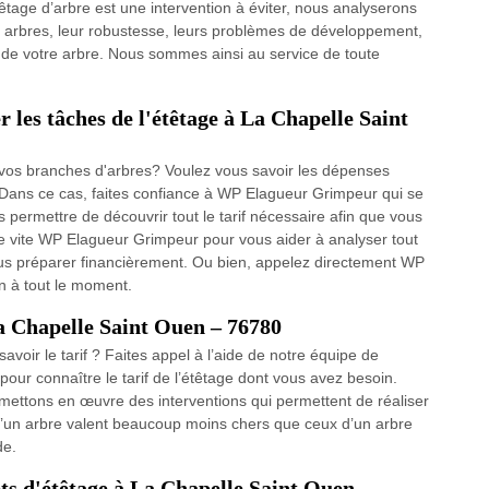
êtage d’arbre est une intervention à éviter, nous analyserons
s arbres, leur robustesse, leurs problèmes de développement,
nt de votre arbre. Nous sommes ainsi au service de toute
r les tâches de l'étêtage à La Chapelle Saint
 vos branches d'arbres? Voulez vous savoir les dépenses
Dans ce cas, faites confiance à WP Elagueur Grimpeur qui se
permettre de découvrir tout le tarif nécessaire afin que vous
indre vite WP Elagueur Grimpeur pour vous aider à analyser tout
e vous préparer financièrement. Ou bien, appelez directement WP
on à tout le moment.
La Chapelle Saint Ouen – 76780
avoir le tarif ? Faites appel à l’aide de notre équipe de
our connaître le tarif de l’étêtage dont vous avez besoin.
s mettons en œuvre des interventions qui permettent de réaliser
le d’un arbre valent beaucoup moins chers que ceux d’un arbre
de.
ts d'étêtage à La Chapelle Saint Ouen