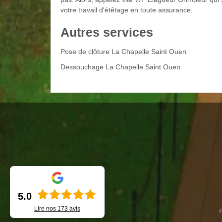
votre travail d'étêtage en toute assurance.
Autres services
Pose de clôture La Chapelle Saint Ouen
Dessouchage La Chapelle Saint Ouen
5.0
Lire nos
173
avis