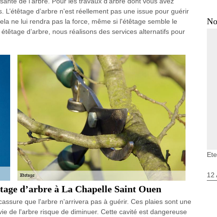
santé de l’arbre. Pour les travaux d’arbre dont vous avez
. L’étêtage d’arbre n'est réellement pas une issue pour guérir
No
, cela ne lui rendra pas la force, même si l'étêtage semble le
n étêtage d’arbre, nous réalisons des services alternatifs pour
Ete
12 
êtage d’arbre à La Chapelle Saint Ouen
ssure que l'arbre n'arrivera pas à guérir. Ces plaies sont une
 vie de l'arbre risque de diminuer. Cette cavité est dangereuse