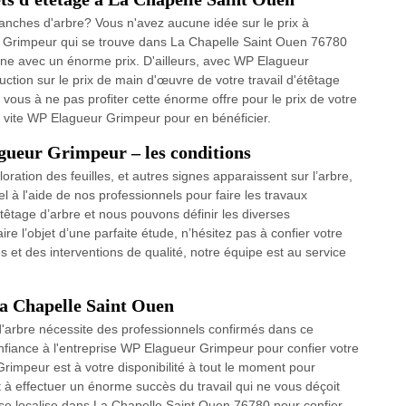
ranches d'arbre? Vous n'avez aucune idée sur le prix à
 Grimpeur qui se trouve dans La Chapelle Saint Ouen 76780
ine avec un énorme prix. D'ailleurs, avec WP Elagueur
uction sur le prix de main d'œuvre de votre travail d'étêtage
 vous à ne pas profiter cette énorme offre pour le prix de votre
z vite WP Elagueur Grimpeur pour en bénéficier.
gueur Grimpeur – les conditions
tion des feuilles, et autres signes apparaissent sur l’arbre,
el à l'aide de nos professionnels pour faire les travaux
têtage d’arbre et nous pouvons définir les diverses
ire l’objet d’une parfaite étude, n’hésitez pas à confier votre
t des interventions de qualité, notre équipe est au service
 La Chapelle Saint Ouen
d'arbre nécessite des professionnels confirmés dans ce
nfiance à l'entreprise WP Elagueur Grimpeur pour confier votre
rimpeur est à votre disponibilité à tout le moment pour
t à effectuer un énorme succès du travail qui ne vous déçoit
se localise dans La Chapelle Saint Ouen 76780 pour confier