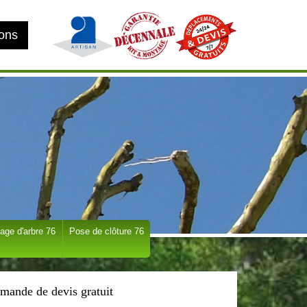
ions
age d'arbre 76
Pose de clôture 76
mande de devis gratuit