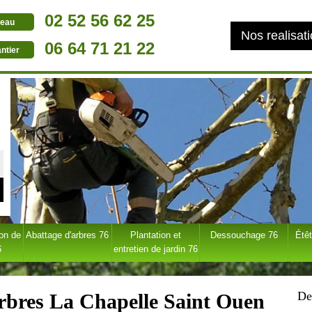
02 52 56 62 25
eau
Nos realisat
06 64 71 21 22
ntier
ion de
Abattage d'arbres 76
Plantation et
Dessouchage 76
Étêt
6
entretien de jardin 76
De
arbres La Chapelle Saint Ouen