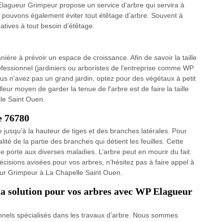
P Elagueur Grimpeur propose un service d’arbre qui servira à
ous pouvons également éviter tout étêtage d’arbre. Souvent à
natives à tout besoin d’étêtage.
nière à prévoir un espace de croissance. Afin de savoir la taille
essionnel (jardiniers ou arboristes de l'entreprise comme WP
s n'avez pas un grand jardin, optez pour des végétaux à petit
leur moyen de garder la tenue de l'arbre est de faire la taille
le Saint Ouen.
e 76780
e jusqu’à la hauteur de tiges et des branches latérales. Pour
alité de la partie des branches qui détient les feuilles. Cette
porte aux diverses maladies. L’arbre peut en mourir du fait
écisions avisées pour vos arbres, n’hésitez pas à faire appel à
eur Grimpeur à La Chapelle Saint Ouen.
 la solution pour vos arbres avec WP Elagueur
els spécialisés dans les travaux d’arbre. Nous sommes