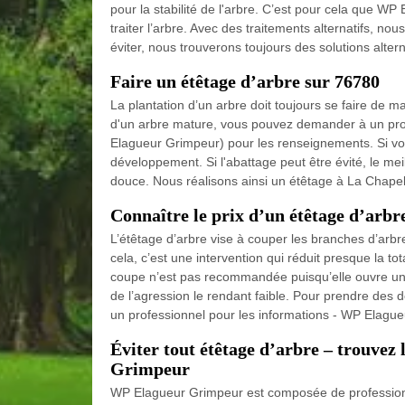
pour la stabilité de l'arbre. C’est pour cela que W
traiter l’arbre. Avec des traitements alternatifs, n
éviter, nous trouverons toujours des solutions alter
Faire un étêtage d’arbre sur 76780
La plantation d’un arbre doit toujours se faire de ma
d'un arbre mature, vous pouvez demander à un prof
Elagueur Grimpeur) pour les renseignements. Si vou
développement. Si l'abattage peut être évité, le meil
douce. Nous réalisons ainsi un étêtage à La Chapel
Connaître le prix d’un étêtage d’arbr
L’étêtage d’arbre vise à couper les branches d’arbr
cela, c’est une intervention qui réduit presque la tot
coupe n’est pas recommandée puisqu’elle ouvre une 
de l’agression le rendant faible. Pour prendre des d
un professionnel pour les informations - WP Elagu
Éviter tout étêtage d’arbre – trouvez
Grimpeur
WP Elagueur Grimpeur est composée de professionn