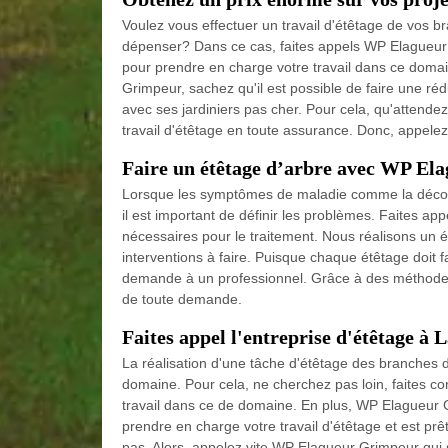
Voulez vous effectuer un travail d'étêtage de vos b
dépenser? Dans ce cas, faites appels WP Elagueur
pour prendre en charge votre travail dans ce doma
Grimpeur, sachez qu'il est possible de faire une réd
avec ses jardiniers pas cher. Pour cela, qu'attendez
travail d'étêtage en toute assurance. Donc, appele
Faire un étêtage d’arbre avec WP Ela
Lorsque les symptômes de maladie comme la décolora
il est important de définir les problèmes. Faites app
nécessaires pour le traitement. Nous réalisons un é
interventions à faire. Puisque chaque étêtage doit fa
demande à un professionnel. Grâce à des méthodes e
de toute demande.
Faites appel l'entreprise d'étêtage à
La réalisation d'une tâche d'étêtage des branches 
domaine. Pour cela, ne cherchez pas loin, faites co
travail dans ce de domaine. En plus, WP Elagueur G
prendre en charge votre travail d'étêtage et est prê
pas. Alors, appelez vite WP Elagueur Grimpeur qui 