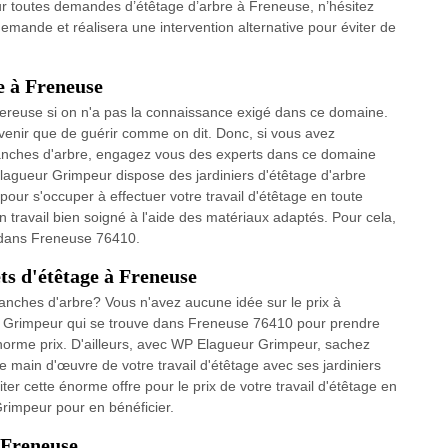
ur toutes demandes d’étêtage d’arbre à Freneuse, n’hésitez
demande et réalisera une intervention alternative pour éviter de
ge à Freneuse
gereuse si on n'a pas la connaissance exigé dans ce domaine.
venir que de guérir comme on dit. Donc, si vous avez
 branches d'arbre, engagez vous des experts dans ce domaine
agueur Grimpeur dispose des jardiniers d'étêtage d'arbre
pour s'occuper à effectuer votre travail d'étêtage en toute
un travail bien soigné à l'aide des matériaux adaptés. Pour cela,
 dans Freneuse 76410.
ts d'étêtage à Freneuse
ranches d'arbre? Vous n'avez aucune idée sur le prix à
 Grimpeur qui se trouve dans Freneuse 76410 pour prendre
norme prix. D'ailleurs, avec WP Elagueur Grimpeur, sachez
 de main d'œuvre de votre travail d'étêtage avec ses jardiniers
ter cette énorme offre pour le prix de votre travail d'étêtage en
rimpeur pour en bénéficier.
 Freneuse