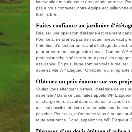
intervention minutieuse et une grande adresse. Po
pas à nous contacter, notre équipe accueille votre 
tuer l’arbre.
Faites confiance au jardinier d'étêta
Réaliser une opération d'étêtage est vraiment dan
Pour cela, ne prenez pas de risque, mieux vaut pré
l'intention d'effectuer un travail d'étêtage de vos
pour prendre en charge votre travail. Comme WP El
professionnels; n'hésitez surtout pas à les engager 
assurance. En plus, ils se sont habitués à réaliser 
appelez vite WP Elagueur Grimpeur qui s'implante
Obtenez un prix énorme sur vos proje
Voulez vous effectuer un travail d'étêtage de vos b
dépenser? Dans ce cas, faites appels WP Elagueur
en charge votre travail dans ce domaine avec un é
qu'il est possible de faire une réduction sur le prix
pas cher. Pour cela, qu'attendez vous à ne pas profi
toute assurance. Donc, appelez vite WP Elagueur G
Disposez d’un devis étêtage d’arbre à