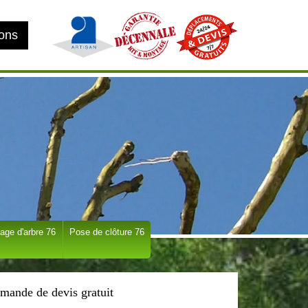
ions
age d'arbre 76
Pose de clôture 76
mande de devis gratuit