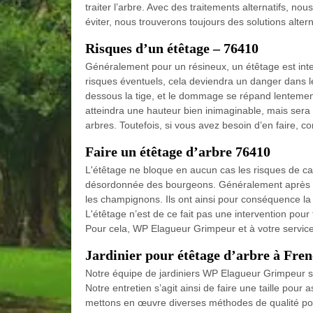
traiter l’arbre. Avec des traitements alternatifs, n
éviter, nous trouverons toujours des solutions alter
Risques d’un étêtage – 76410
Généralement pour un résineux, un étêtage est interd
risques éventuels, cela deviendra un danger dans l
dessous la tige, et le dommage se répand lentement
atteindra une hauteur bien inimaginable, mais sera 
arbres. Toutefois, si vous avez besoin d’en faire, co
Faire un étêtage d’arbre 76410
L'étêtage ne bloque en aucun cas les risques de ca
désordonnée des bourgeons. Généralement après un 
les champignons. Ils ont ainsi pour conséquence la f
L'étêtage n’est de ce fait pas une intervention pour t
Pour cela, WP Elagueur Grimpeur et à votre service
Jardinier pour étêtage d’arbre à Fre
Notre équipe de jardiniers WP Elagueur Grimpeur spé
Notre entretien s’agit ainsi de faire une taille pour 
mettons en œuvre diverses méthodes de qualité pour 