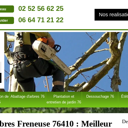
02 52 56 62 25
eau
Nos realisat
06 64 71 21 22
ntier
ion de
Abattage d'arbres 76
Plantation et
Dessouchage 76
Étêt
6
entretien de jardin 76
De
rbres Freneuse 76410 : Meilleur