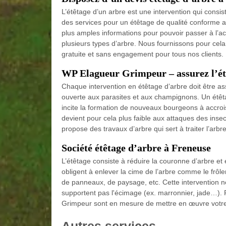
L’étêtage d’un arbre est une intervention qui consis
des services pour un étêtage de qualité conforme au
plus amples informations pour pouvoir passer à l’act
plusieurs types d’arbre. Nous fournissons pour cela
gratuite et sans engagement pour tous nos clients. 
WP Elagueur Grimpeur – assurez l’étê
Chaque intervention en étêtage d’arbre doit être as
ouverte aux parasites et aux champignons. Un étêta
incite la formation de nouveaux bourgeons à accrois
devient pour cela plus faible aux attaques des ins
propose des travaux d’arbre qui sert à traiter l’arb
Société étêtage d’arbre à Freneuse
L’étêtage consiste à réduire la couronne d’arbre et 
obligent à enlever la cime de l’arbre comme le frôle
de panneaux, de paysage, etc. Cette intervention ne 
supportent pas l'écimage (ex. marronnier, jade…). 
Grimpeur sont en mesure de mettre en œuvre votre 