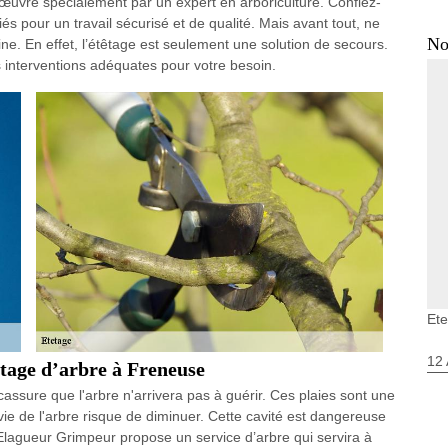
n œuvre spécialement par un expert en arboriculture. Confiez-
s pour un travail sécurisé et de qualité. Mais avant tout, ne
No
e. En effet, l’étêtage est seulement une solution de secours.
es interventions adéquates pour votre besoin.
Et
12 
êtage d’arbre à Freneuse
ssure que l'arbre n'arrivera pas à guérir. Ces plaies sont une
 vie de l'arbre risque de diminuer. Cette cavité est dangereuse
P Elagueur Grimpeur propose un service d’arbre qui servira à