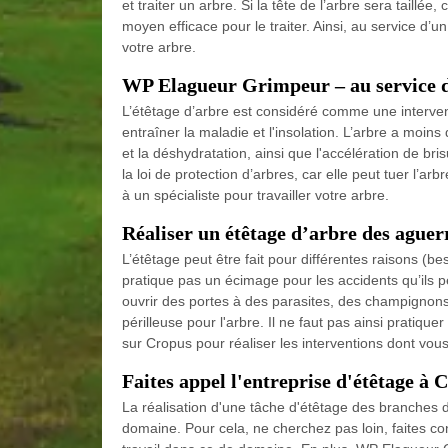
et traiter un arbre. Si la tête de l’arbre sera taillée
moyen efficace pour le traiter. Ainsi, au service d’u
votre arbre.
WP Elagueur Grimpeur – au service d
L’étêtage d’arbre est considéré comme une intervent
entraîner la maladie et l'insolation. L’arbre a moins
et la déshydratation, ainsi que l'accélération de bri
la loi de protection d’arbres, car elle peut tuer l’ar
à un spécialiste pour travailler votre arbre.
Réaliser un étêtage d’arbre des agu
L’étêtage peut être fait pour différentes raisons 
pratique pas un écimage pour les accidents qu’ils peu
ouvrir des portes à des parasites, des champignons
périlleuse pour l'arbre. Il ne faut pas ainsi pratiq
sur Cropus pour réaliser les interventions dont vo
Faites appel l'entreprise d'étêtage à 
La réalisation d'une tâche d'étêtage des branches 
domaine. Pour cela, ne cherchez pas loin, faites co