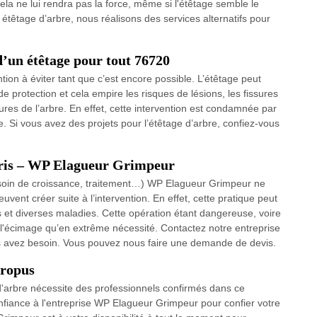
, cela ne lui rendra pas la force, même si l'étêtage semble le
n étêtage d’arbre, nous réalisons des services alternatifs pour
’un étêtage pour tout 76720
ion à éviter tant que c’est encore possible. L’étêtage peut
 de protection et cela empire les risques de lésions, les fissures
sures de l’arbre. En effet, cette intervention est condamnée par
bre. Si vous avez des projets pour l’étêtage d’arbre, confiez-vous
erris – WP Elagueur Grimpeur
(besoin de croissance, traitement…) WP Elagueur Grimpeur ne
vent créer suite à l’intervention. En effet, cette pratique peut
 et diverses maladies. Cette opération étant dangereuse, voire
uer l'écimage qu’en extrême nécessité. Contactez notre entreprise
us avez besoin. Vous pouvez nous faire une demande de devis.
Cropus
d'arbre nécessite des professionnels confirmés dans ce
nfiance à l'entreprise WP Elagueur Grimpeur pour confier votre