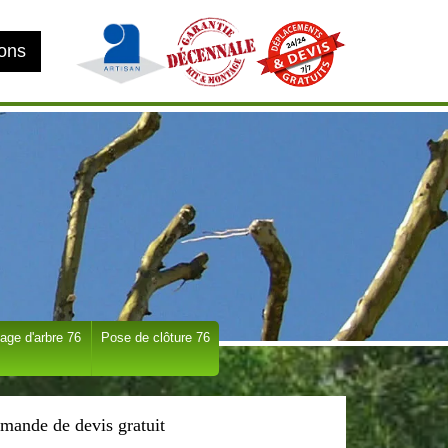
ions
age d'arbre 76
Pose de clôture 76
mande de devis gratuit