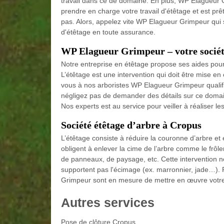
travail dans ce de domaine. En plus, WP Elagueur G
prendre en charge votre travail d'étêtage et est prê
pas. Alors, appelez vite WP Elagueur Grimpeur qui s
d'étêtage en toute assurance.
WP Elagueur Grimpeur – votre société
Notre entreprise en étêtage propose ses aides pour e
L’étêtage est une intervention qui doit être mise e
vous à nos arboristes WP Elagueur Grimpeur qualifié
négligez pas de demander des détails sur ce domain
Nos experts est au service pour veiller à réaliser l
Société étêtage d’arbre à Cropus
L’étêtage consiste à réduire la couronne d’arbre et 
obligent à enlever la cime de l’arbre comme le frôle
de panneaux, de paysage, etc. Cette intervention ne 
supportent pas l'écimage (ex. marronnier, jade…). 
Grimpeur sont en mesure de mettre en œuvre votre 
Autres services
Pose de clôture Cropus