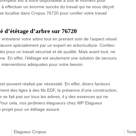
rimpeur est à votre disponibilité à tout le moment pour
t à effectuer un énorme succès du travail qui ne vous déçoit
e localise dans Cropus 76720 pour confier votre travail
 d’étêtage d’arbre sur 76720
ntretenir votre arbre tout en prenant soin de l’aspect visuel.
n œuvre spécialement par un expert en arboriculture. Confiez-
s pour un travail sécurisé et de qualité. Mais avant tout, ne
e. En effet, l’étêtage est seulement une solution de secours.
es interventions adéquates pour votre besoin.
est souvent réalisé par nécessité. En effet, divers facteurs
ment des tiges à des fils EDF, la présence d’une construction,
se fait pas sur tous les arbres, il y des essences qui ne
Pour cela, nos jardiniers élagueurs chez WP Elagueur
projet pour un étêtage assuré.
Elagueur Cropus
Tont