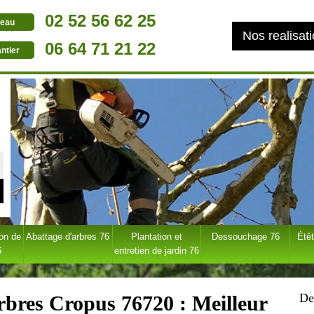
02 52 56 62 25
eau
Nos realisat
06 64 71 21 22
ntier
ion de
Abattage d'arbres 76
Plantation et
Dessouchage 76
Étêt
6
entretien de jardin 76
De
arbres Cropus 76720 : Meilleur