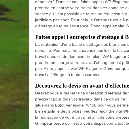
dépenser? Dans ce cas, faites appels WP Elagueur 
prendre en charge votre travail dans ce domaine a
sachez qu'il est possible de faire une réduction sur
jardiniers pas cher. Pour cela, qu'attendez vous à ne
d'étêtage en toute assurance. Donc, appelez vite 
Faites appel l'entreprise d'étêtage à B
La réalisation d'une tâche d'étêtage des branches 
domaine. Pour cela, ne cherchez pas loin, faites co
travail dans ce de domaine. En plus, WP Elagueur G
prendre en charge votre travail d'étêtage et est prê
pas. Alors, appelez vite WP Elagueur Grimpeur qui s
travail d'étêtage en toute assurance.
Découvrez le devis en avant d'effectuer
Désirez vous à réaliser une opération d'étêtage de
précisant pour tous vos travaux dans ce domaine? 
situe dans Butot Venesville 76450 pour vous permett
bien établir le devis. Alors, veuillez rejoindre vite
la réalisation de votre travail et afin de vous pré
Grimpeur parce qu'il est à votre disposition à tout 