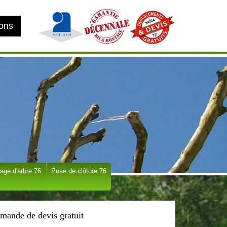
ions
age d'arbre 76
Pose de clôture 76
mande de devis gratuit