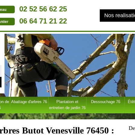
02 52 56 62 25
eau
Nos realisat
06 64 71 21 22
ntier
ion de
Abattage d'arbres 76
Plantation et
Dessouchage 76
Étêt
6
entretien de jardin 76
De
rbres Butot Venesville 76450 :