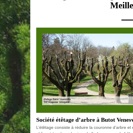
Meill
Société étêtage d’arbre à Butot Venesv
L’étêtage consiste à réduire la couronne d’arbre et 