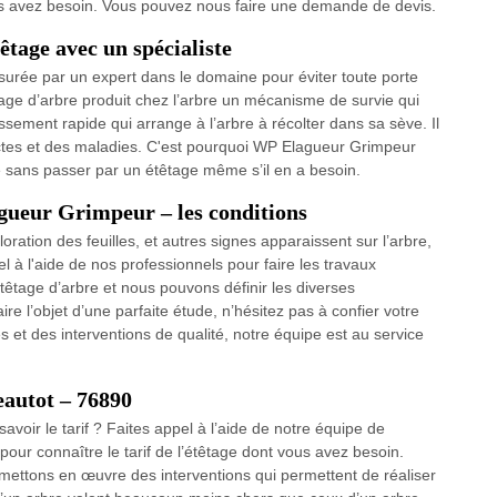
ous avez besoin. Vous pouvez nous faire une demande de devis.
tage avec un spécialiste
surée par un expert dans le domaine pour éviter toute porte
ge d’arbre produit chez l’arbre un mécanisme de survie qui
sement rapide qui arrange à l’arbre à récolter dans sa sève. Il
ectes et des maladies. C'est pourquoi WP Elagueur Grimpeur
re sans passer par un étêtage même s’il en a besoin.
gueur Grimpeur – les conditions
tion des feuilles, et autres signes apparaissent sur l’arbre,
el à l'aide de nos professionnels pour faire les travaux
têtage d’arbre et nous pouvons définir les diverses
ire l’objet d’une parfaite étude, n’hésitez pas à confier votre
t des interventions de qualité, notre équipe est au service
eautot – 76890
avoir le tarif ? Faites appel à l’aide de notre équipe de
our connaître le tarif de l’étêtage dont vous avez besoin.
s mettons en œuvre des interventions qui permettent de réaliser