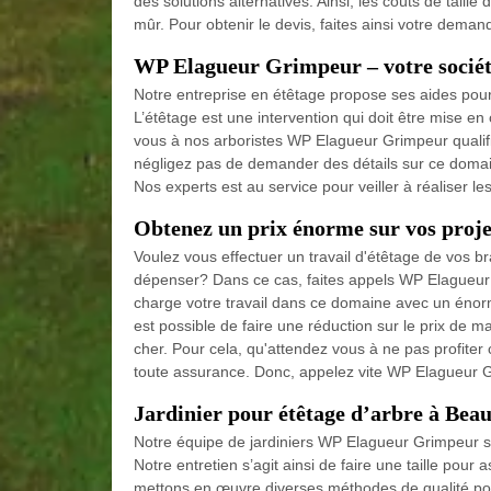
des solutions alternatives. Ainsi, les coûts de tail
mûr. Pour obtenir le devis, faites ainsi votre deman
WP Elagueur Grimpeur – votre société
Notre entreprise en étêtage propose ses aides pour e
L’étêtage est une intervention qui doit être mise e
vous à nos arboristes WP Elagueur Grimpeur qualifié
négligez pas de demander des détails sur ce domain
Nos experts est au service pour veiller à réaliser l
Obtenez un prix énorme sur vos proje
Voulez vous effectuer un travail d'étêtage de vos b
dépenser? Dans ce cas, faites appels WP Elagueur
charge votre travail dans ce domaine avec un énorm
est possible de faire une réduction sur le prix de m
cher. Pour cela, qu'attendez vous à ne pas profiter 
toute assurance. Donc, appelez vite WP Elagueur G
Jardinier pour étêtage d’arbre à Beau
Notre équipe de jardiniers WP Elagueur Grimpeur spé
Notre entretien s’agit ainsi de faire une taille pour 
mettons en œuvre diverses méthodes de qualité pour 