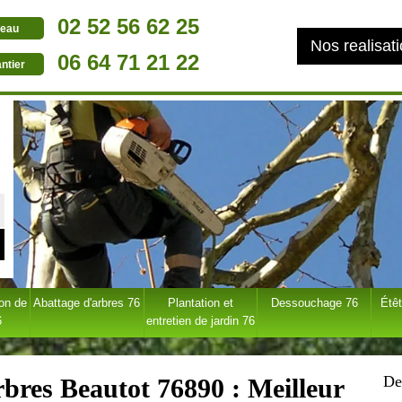
02 52 56 62 25
eau
Nos realisat
06 64 71 21 22
ntier
ion de
Abattage d'arbres 76
Plantation et
Dessouchage 76
Étêt
6
entretien de jardin 76
De
rbres Beautot 76890 : Meilleur