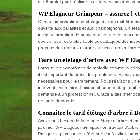
sur Beautot pour réaliser les interventions dont v
WP Elagueur Grimpeur – assurez l’étê
Chaque intervention en étêtage d’arbre doit être as
ouverte aux parasites et aux champignons. Un étêta
incite la formation de nouveaux bourgeons à accrois
devient pour cela plus faible aux attaques des ins
propose des travaux d’arbre qui sert à traiter l’arb
Faire un étêtage d’arbre avec WP Ela
Lorsque les symptômes de maladie comme la décolora
il est important de définir les problèmes. Faites app
nécessaires pour le traitement. Nous réalisons un é
interventions à faire. Puisque chaque étêtage doit fa
demande à un professionnel. Grâce à des méthodes e
de toute demande.
Connaître le tarif étêtage d’arbre à B
Avez-vous besoin de faire un étêtage d’arbre et en s
jardinier WP Elagueur Grimpeur en travaux d’arbre p
Puisque le plus souvent l’étêtage est à éviter, nou