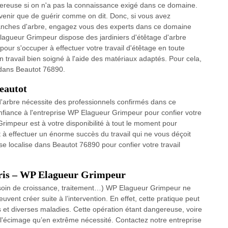
gereuse si on n'a pas la connaissance exigé dans ce domaine.
venir que de guérir comme on dit. Donc, si vous avez
 branches d'arbre, engagez vous des experts dans ce domaine
agueur Grimpeur dispose des jardiniers d'étêtage d'arbre
pour s'occuper à effectuer votre travail d'étêtage en toute
un travail bien soigné à l'aide des matériaux adaptés. Pour cela,
 dans Beautot 76890.
Beautot
d'arbre nécessite des professionnels confirmés dans ce
nfiance à l'entreprise WP Elagueur Grimpeur pour confier votre
rimpeur est à votre disponibilité à tout le moment pour
t à effectuer un énorme succès du travail qui ne vous déçoit
e localise dans Beautot 76890 pour confier votre travail
erris – WP Elagueur Grimpeur
(besoin de croissance, traitement…) WP Elagueur Grimpeur ne
vent créer suite à l’intervention. En effet, cette pratique peut
 et diverses maladies. Cette opération étant dangereuse, voire
uer l'écimage qu’en extrême nécessité. Contactez notre entreprise