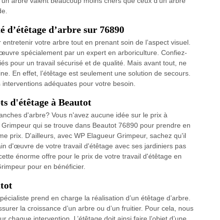
le d’un arbre valent beaucoup moins chers que ceux d’un arbre
de.
 d’étêtage d’arbre sur 76890
ntretenir votre arbre tout en prenant soin de l’aspect visuel.
n œuvre spécialement par un expert en arboriculture. Confiez-
s pour un travail sécurisé et de qualité. Mais avant tout, ne
e. En effet, l’étêtage est seulement une solution de secours.
es interventions adéquates pour votre besoin.
ts d'étêtage à Beautot
ranches d'arbre? Vous n'avez aucune idée sur le prix à
 Grimpeur qui se trouve dans Beautot 76890 pour prendre en
e prix. D'ailleurs, avec WP Elagueur Grimpeur, sachez qu'il
ain d'œuvre de votre travail d'étêtage avec ses jardiniers pas
cette énorme offre pour le prix de votre travail d'étêtage en
rimpeur pour en bénéficier.
tot
cialiste prend en charge la réalisation d’un étêtage d’arbre.
assurer la croissance d’un arbre ou d’un fruitier. Pour cela, nous
chaque intervention. L’étêtage doit ainsi faire l’objet d’une