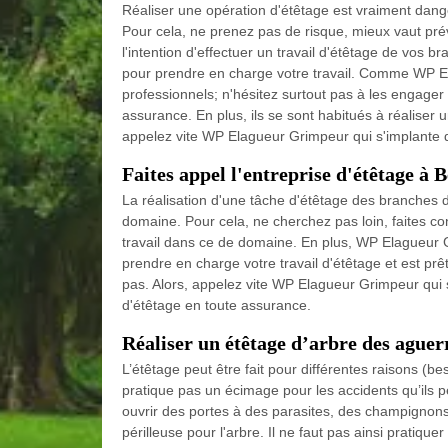
Réaliser une opération d'étêtage est vraiment dan
Pour cela, ne prenez pas de risque, mieux vaut pré
l'intention d'effectuer un travail d'étêtage de vos
pour prendre en charge votre travail. Comme WP El
professionnels; n'hésitez surtout pas à les engager 
assurance. En plus, ils se sont habitués à réaliser 
appelez vite WP Elagueur Grimpeur qui s'implante
Faites appel l'entreprise d'étêtage à 
La réalisation d'une tâche d'étêtage des branches 
domaine. Pour cela, ne cherchez pas loin, faites co
travail dans ce de domaine. En plus, WP Elagueur G
prendre en charge votre travail d'étêtage et est prê
pas. Alors, appelez vite WP Elagueur Grimpeur qui s
d'étêtage en toute assurance.
Réaliser un étêtage d’arbre des agu
L’étêtage peut être fait pour différentes raisons 
pratique pas un écimage pour les accidents qu’ils peu
ouvrir des portes à des parasites, des champignons
périlleuse pour l'arbre. Il ne faut pas ainsi pratiq