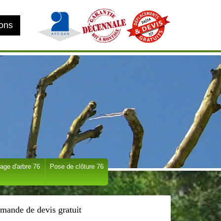
ions
age d'arbre 76
Pose de clôture 76
mande de devis gratuit