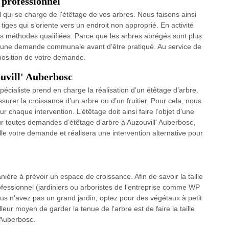
 professionnel
qui se charge de l'étêtage de vos arbres. Nous faisons ainsi
tiges qui s’oriente vers un endroit non approprié. En activité
s méthodes qualifiées. Parce que les arbres abrégés sont plus
jet d’une demande communale avant d’être pratiqué. Au service de
position de votre demande.
ouvill' Auberbosc
cialiste prend en charge la réalisation d’un étêtage d’arbre.
assurer la croissance d’un arbre ou d’un fruitier. Pour cela, nous
chaque intervention. L’étêtage doit ainsi faire l’objet d’une
r toutes demandes d’étêtage d’arbre à Auzouvill' Auberbosc,
lle votre demande et réalisera une intervention alternative pour
nière à prévoir un espace de croissance. Afin de savoir la taille
essionnel (jardiniers ou arboristes de l'entreprise comme WP
s n'avez pas un grand jardin, optez pour des végétaux à petit
leur moyen de garder la tenue de l'arbre est de faire la taille
 Auberbosc.