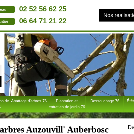
02 52 56 62 25
eau
Nos realisat
06 64 71 21 22
ntier
ion de
Abattage d'arbres 76
Plantation et
Dessouchage 76
Étêt
6
entretien de jardin 76
De
'arbres Auzouvill' Auberbosc