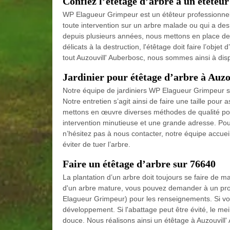
Confiez l’étêtage d’arbre à un étêteur
WP Elagueur Grimpeur est un étêteur professionnel 
toute intervention sur un arbre malade ou qui a des 
depuis plusieurs années, nous mettons en place de
délicats à la destruction, l'étêtage doit faire l’ob
tout Auzouvill' Auberbosc, nous sommes ainsi à dis
Jardinier pour étêtage d’arbre à Auz
Notre équipe de jardiniers WP Elagueur Grimpeur spé
Notre entretien s’agit ainsi de faire une taille pour 
mettons en œuvre diverses méthodes de qualité pour 
intervention minutieuse et une grande adresse. Pou
n’hésitez pas à nous contacter, notre équipe accuei
éviter de tuer l’arbre.
Faire un étêtage d’arbre sur 76640
La plantation d’un arbre doit toujours se faire de ma
d'un arbre mature, vous pouvez demander à un prof
Elagueur Grimpeur) pour les renseignements. Si vou
développement. Si l'abattage peut être évité, le meil
douce. Nous réalisons ainsi un étêtage à Auzouvill'