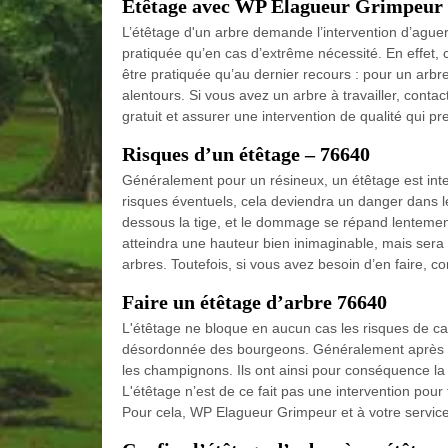
Etêtage avec WP Elagueur Grimpeur e
L’étêtage d'un arbre demande l’intervention d’aguerr
pratiquée qu’en cas d’extrême nécessité. En effet, ce
être pratiquée qu’au dernier recours : pour un arb
alentours. Si vous avez un arbre à travailler, con
gratuit et assurer une intervention de qualité qui pr
Risques d’un étêtage – 76640
Généralement pour un résineux, un étêtage est interd
risques éventuels, cela deviendra un danger dans l
dessous la tige, et le dommage se répand lentement
atteindra une hauteur bien inimaginable, mais sera 
arbres. Toutefois, si vous avez besoin d’en faire, co
Faire un étêtage d’arbre 76640
L'étêtage ne bloque en aucun cas les risques de ca
désordonnée des bourgeons. Généralement après un 
les champignons. Ils ont ainsi pour conséquence la f
L'étêtage n’est de ce fait pas une intervention pour t
Pour cela, WP Elagueur Grimpeur et à votre service