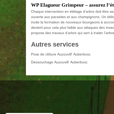
WP Elagueur Grimpeur – assurez l’étê
Chaque intervention en étêtage d’arbre doit être as
ouverte aux parasites et aux champignons. Un étêta
incite la formation de nouveaux bourgeons à accrois
devient pour cela plus faible aux attaques des ins
propose des travaux d’arbre qui sert à traiter l’arb
Autres services
Pose de clôture Auzouvill' Auberbosc
Dessouchage Auzouvill' Auberbosc