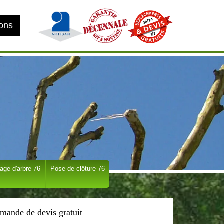
ions
age d'arbre 76
Pose de clôture 76
mande de devis gratuit