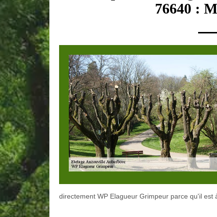
76640 : M
directement WP Elagueur Grimpeur parce qu'il est à