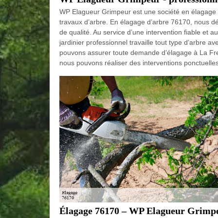
WP Elagueur Grimpeur est une société en élagage 
travaux d’arbre. En élagage d’arbre 76170, nous d
de qualité. Au service d’une intervention fiable et
jardinier professionnel travaille tout type d’arbre
pouvons assurer toute demande d’élagage à La Frena
nous pouvons réaliser des interventions ponctuelles
Élagage 76170 – WP Elagueur Grimpeu