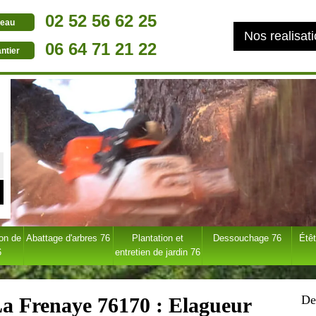
02 52 56 62 25
eau
Nos realisat
06 64 71 21 22
ntier
ion de
Abattage d'arbres 76
Plantation et
Dessouchage 76
Étêt
6
entretien de jardin 76
De
La Frenaye 76170 : Elagueur