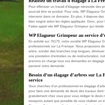
Réalisez un travail d'élagage à La Fr
Pour effectuer un travail d'élagage nécessite des p
pourrait être se produit. Pour cela, WP Elagueur Gr
intervenir dans ce domaine. En plus, il dispose des 
bien soigné selon les règles appliquée. Donc, pour l
Faites appel vite WP Elagueur Grimpeur qui réside
WP Elagueur Grimpeur au service d’u
En activité sur 76170, notre société WP Elagueur Gr
professionnels sur La Frenaye. Nous proposons des 
arbre, scinder des branches trop longues, diminuer 
une prestation d’entretien ou de restructuration, no
prenons en charge tous vos demandes en élagage d’a
parvenir votre demande.
Besoin d’un élagage d’arbres sur La
service
Vous cherchez d’un professionnel en élagage d’ar
pour faire une demande de devis des travaux dont v
gratuitement chez vous pour vous rédiger le devis n
essayons autant que possible de vous réaliser un 