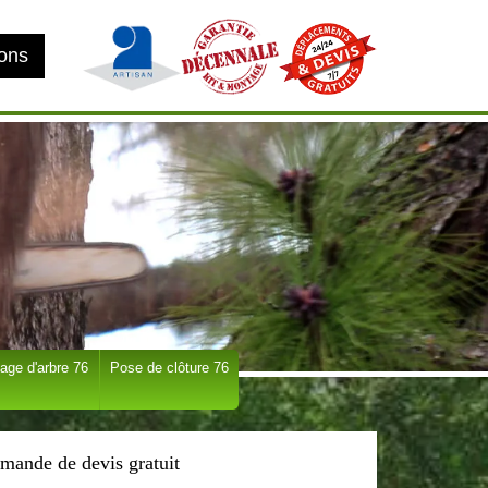
ions
age d'arbre 76
Pose de clôture 76
mande de devis gratuit