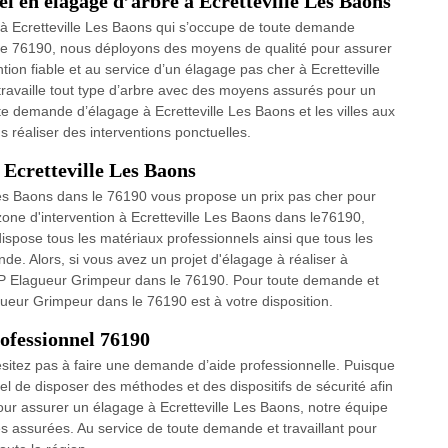
 en élagage d’arbre à Ecretteville Les Baons
à Ecretteville Les Baons qui s’occupe de toute demande
rbre 76190, nous déployons des moyens de qualité pour assurer
tion fiable et au service d’un élagage pas cher à Ecretteville
travaille tout type d’arbre avec des moyens assurés pour un
e demande d’élagage à Ecretteville Les Baons et les villes aux
s réaliser des interventions ponctuelles.
à Ecretteville Les Baons
es Baons dans le 76190 vous propose un prix pas cher pour
one d'intervention à Ecretteville Les Baons dans le76190,
 dispose tous les matériaux professionnels ainsi que tous les
 Alors, si vous avez un projet d'élagage à réaliser à
 WP Elagueur Grimpeur dans le 76190. Pour toute demande et
ueur Grimpeur dans le 76190 est à votre disposition.
rofessionnel 76190
sitez pas à faire une demande d’aide professionnelle. Puisque
ntiel de disposer des méthodes et des dispositifs de sécurité afin
Pour assurer un élagage à Ecretteville Les Baons, notre équipe
ssurées. Au service de toute demande et travaillant pour