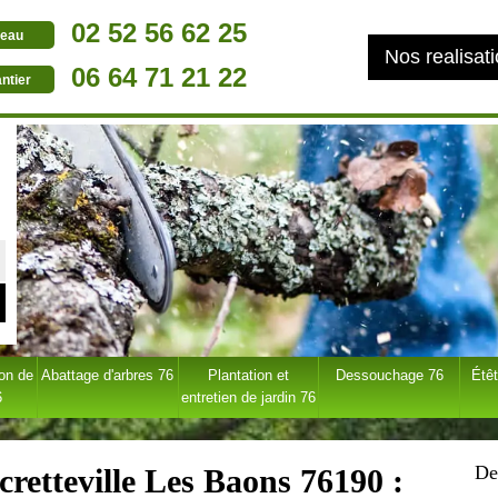
02 52 56 62 25
eau
Nos realisat
06 64 71 21 22
ntier
ion de
Abattage d'arbres 76
Plantation et
Dessouchage 76
Étêt
6
entretien de jardin 76
De
cretteville Les Baons 76190 :