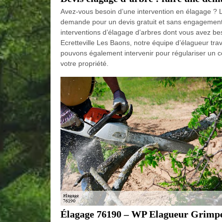
Avez-vous besoin d’une intervention en élagage ? L
demande pour un devis gratuit et sans engagement. P
interventions d’élagage d’arbres dont vous avez be
Ecretteville Les Baons, notre équipe d’élagueur trava
pouvons également intervenir pour régulariser un c
votre propriété.
Élagage 76190 – WP Elagueur Grimpeu