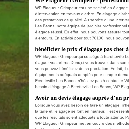
WP Elagueur Grimpeur - professionnel
WP Elagueur Grimpeur est une société en élagage 
d’intervention en travaux d’arbre. En élagage d’a
des prestations de qualité. Au service d’une interven
Les Baons, notre équipe de jardinier professionnel 
élagage réussi. En effet, nous pouvons assurer tout
alentours. En activité pour tout 76190, nous pouvon
bénéficier le prix d'élagage pas cher 
WP Elagueur Grimpeurqui se siège à Ecretteville L
élaguer vos arbres.Donc,si vous trouvez dans son z
vous pouvez bénéficiez de sa prestation. En fait, il
équipements adéquats adaptés pour chaque demande.
Ecretteville Les Baons; n'hésitez pas à contacter
besoin d'élagage à Ecretteville Les Baons, WP Elag
Avoir un devis élagage auprès d’un p
Lorsque vous avez besoin de faire un élagage, n’hé
la taille et l’élagage se font en hauteur, il est esse
que les résultats soient adéquats à toute attente. 
WP Elagueur Grimpeur met en œuvre des méthodes a