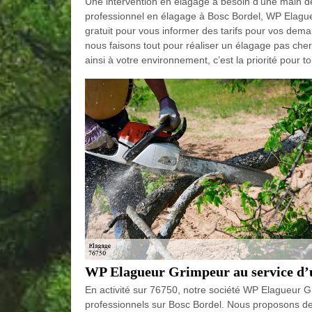
Une intervention en élagage a besoin d’une main de
professionnel en élagage à Bosc Bordel, WP Elague
gratuit pour vous informer des tarifs pour vos dem
nous faisons tout pour réaliser un élagage pas cher
ainsi à votre environnement, c’est la priorité pour t
WP Elagueur Grimpeur au service d’u
En activité sur 76750, notre société WP Elagueur Gr
professionnels sur Bosc Bordel. Nous proposons des 