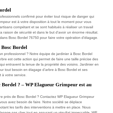
Bordel
rofessionnels confirmé pour éviter tout risque de danger qui
impeur est à votre disposition à tout le moment pour vous
artisans compétant et se sont habitués à réaliser un travail
a raison de sécurité et dans le but d'avoir un énorme résultat.
dans Bosc Bordel 76750 pour faire votre opération d'élagage.
à Bosc Bordel
un professionnel ? Notre équipe de jardinier à Bosc Bordel
rbre est cette action qui permet de faire une taille précise des
ui entravent la tenue de la propriété des voisins. Jardinier en
ur tout besoin en élagage d’arbre à Bosc Bordel et ses
 à votre service.
sc Bordel ? – WP Elagueur Grimpeur est au
bre près de Bosc Bordel ? Contactez WP Elagueur Grimpeur
ous avez besoin de faire. Notre société se déplace
otant les tarifs des interventions à mettre en place. Nous
élagage pas cher tout en assurant un résultat impeccable. WP