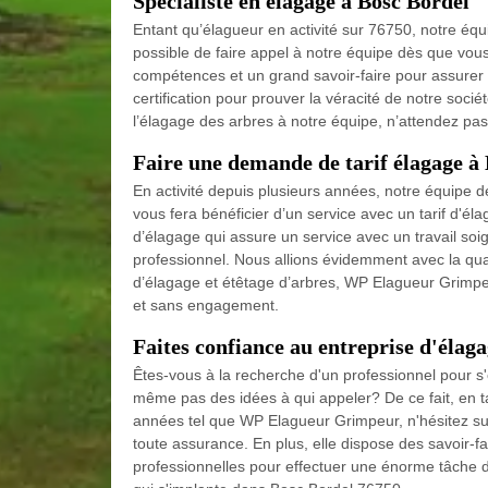
Spécialiste en élagage à Bosc Bordel
Entant qu’élagueur en activité sur 76750, notre équ
possible de faire appel à notre équipe dès que vo
compétences et un grand savoir-faire pour assurer
certification pour prouver la véracité de notre socié
l’élagage des arbres à notre équipe, n’attendez pa
Faire une demande de tarif élagage à
En activité depuis plusieurs années, notre équipe d
vous fera bénéficier d’un service avec un tarif d'
d’élagage qui assure un service avec un travail soi
professionnel. Nous allions évidemment avec la qua
d’élagage et étêtage d’arbres, WP Elagueur Grimpe
et sans engagement.
Faites confiance au entreprise d'élag
Êtes-vous à la recherche d'un professionnel pour s
même pas des idées à qui appeler? De ce fait, en t
années tel que WP Elagueur Grimpeur, n'hésitez sur
toute assurance. En plus, elle dispose des savoir-
professionnelles pour effectuer une énorme tâche