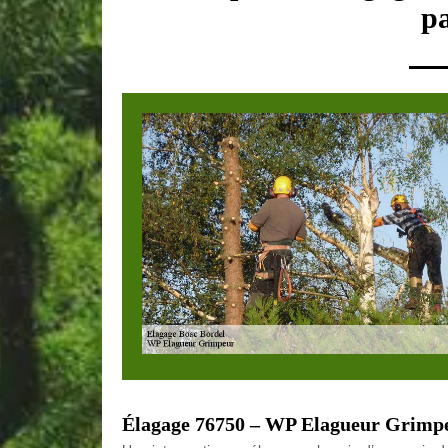
p
Élagage 76750 – WP Elagueur Grimpeu