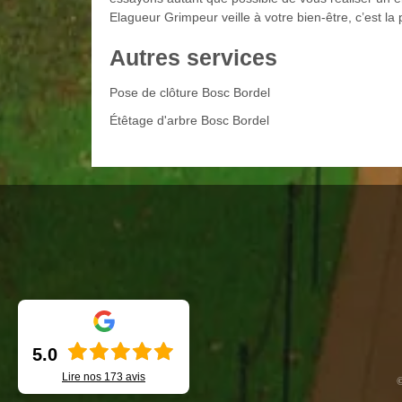
Elagueur Grimpeur veille à votre bien-être, c’est la 
Autres services
Pose de clôture Bosc Bordel
Étêtage d'arbre Bosc Bordel
5.0
Lire nos
173
avis