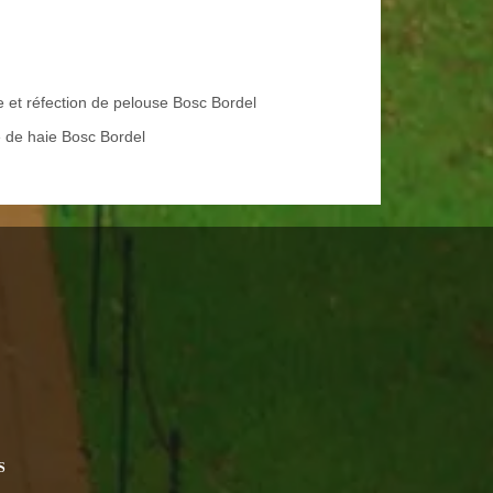
e et réfection de pelouse Bosc Bordel
le de haie Bosc Bordel
S