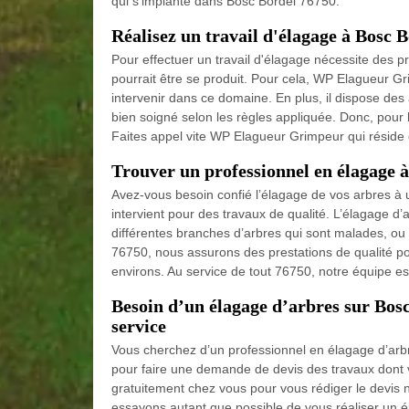
qui s'implante dans Bosc Bordel 76750.
Réalisez un travail d'élagage à Bosc 
Pour effectuer un travail d'élagage nécessite des p
pourrait être se produit. Pour cela, WP Elagueur Gr
intervenir dans ce domaine. En plus, il dispose des 
bien soigné selon les règles appliquée. Donc, pour l
Faites appel vite WP Elagueur Grimpeur qui réside 
Trouver un professionnel en élagage 
Avez-vous besoin confié l’élagage de vos arbres à 
intervient pour des travaux de qualité. L’élagage d’a
différentes branches d’arbres qui sont malades, ou q
76750, nous assurons des prestations de qualité po
environs. Au service de tout 76750, notre équipe est
Besoin d’un élagage d’arbres sur Bo
service
Vous cherchez d’un professionnel en élagage d’ar
pour faire une demande de devis des travaux dont v
gratuitement chez vous pour vous rédiger le devis n
essayons autant que possible de vous réaliser un 