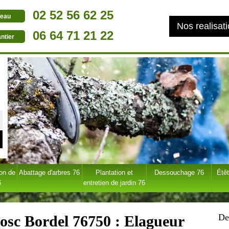
02 52 56 62 25
eau
Nos realisat
06 64 71 21 22
ntier
ion de
Abattage d'arbres 76
Plantation et
Dessouchage 76
Étêt
6
entretien de jardin 76
De
Bosc Bordel 76750 : Elagueur