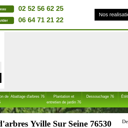
02 52 56 62 25
eau
Nos realisat
06 64 71 21 22
ntier
ion de
Abattage d'arbres 76
Plantation et
Dessouchage 76
Étêt
6
entretien de jardin 76
De
'arbres Yville Sur Seine 76530