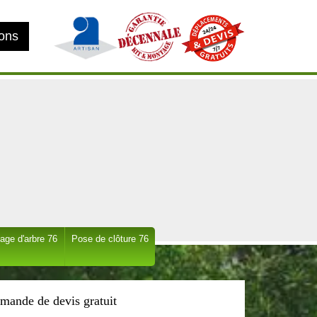
ions
age d'arbre 76
Pose de clôture 76
mande de devis gratuit