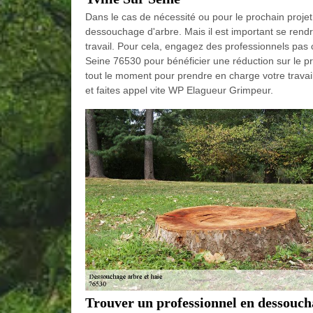
Dans le cas de nécessité ou pour le prochain projet s
dessouchage d'arbre. Mais il est important se rendr
travail. Pour cela, engagez des professionnels pas
Seine 76530 pour bénéficier une réduction sur le pri
tout le moment pour prendre en charge votre travai
et faites appel vite WP Elagueur Grimpeur.
Trouver un professionnel en dessouch