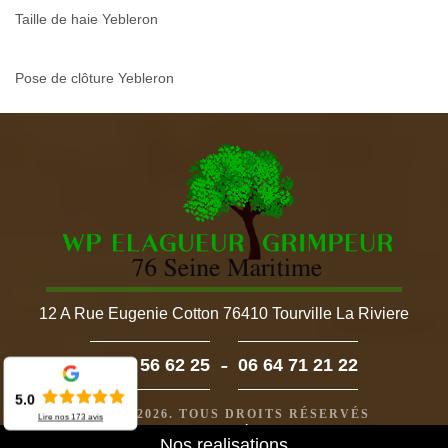
Taille de haie Yebleron
Pose de clôture Yebleron
12 A Rue Eugenie Cotton 76410 Tourville La Riviere
-
02 52 56 62 25
06 64 71 21 22
5.0
©2022 - 2026. TOUS DROITS RÉSERVÉS
Lire nos
173
avis
MENTIONS LÉGALES
Nos realisations