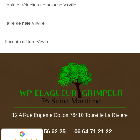
Tonte et réfection de pelouse Virville
Taille de haie Virville
Pose de clôture Virville
12 A Rue Eugenie Cotton 76410 Tourville La Riviere
-
02 52 56 62 25
06 64 71 21 22