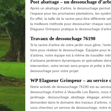
Post abattage – un dessouchage d’ar
Après un abattage d’arbre, le dessouchage permet d’
l’espace pour les prochaines plantations, les systèmes
En effet, la taille de la racine peut être différente se
la meilleure méthode pour dessoucher chaque raci
Elagueur Grimpeur pratique le dessouchage d’arbre 
Travaux de dessouchage 76190
Si la racine d’arbre de votre jardin vous gêne, l’e
faire pour réaliser le dessouchage. Equipée pour l
d’arbres, notre équipe est à même de travailler 
d’artisans jardiniers dynamiques et spécialisés dan
intervention, votre terrain sera propre et prête à ê
dessouchage pour votre projet.
WP Elagueur Grimpeur – au service d
Notre activité de dessouchage 76190 est au servic
dessouchage d’arbre à Veauville Les Baons, nous m
jardinage : dessouchage, abattage, élagage, aména
demandes dans le domaine des travaux d’arbres, no
vous cherchez un service de dessouchage, notre équ