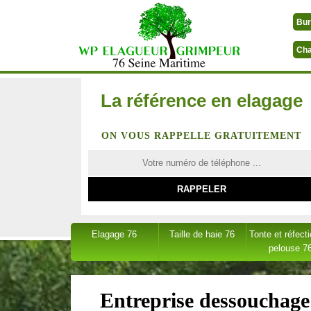
Bur
Cha
La référence en elagage
ON VOUS RAPPELLE GRATUITEMENT
Elagage 76
Taille de haie 76
Tonte et réfect
pelouse 7
Entreprise dessouchage