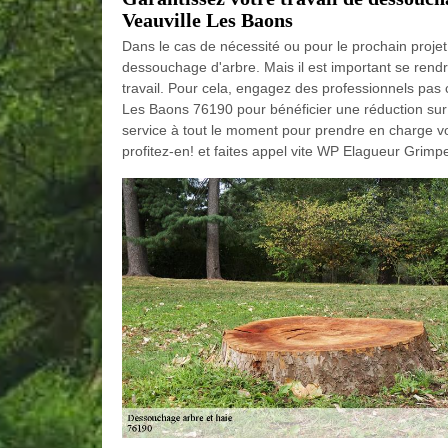
Veauville Les Baons
Dans le cas de nécessité ou pour le prochain projet s
dessouchage d'arbre. Mais il est important se rendr
travail. Pour cela, engagez des professionnels pas
Les Baons 76190 pour bénéficier une réduction sur l
service à tout le moment pour prendre en charge v
profitez-en! et faites appel vite WP Elagueur Grimp