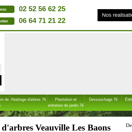
02 52 56 62 25
eau
Nos realisat
06 64 71 21 22
ntier
ion de
Abattage d'arbres 76
Plantation et
Dessouchage 76
Étêt
6
entretien de jardin 76
De
 d'arbres Veauville Les Baons