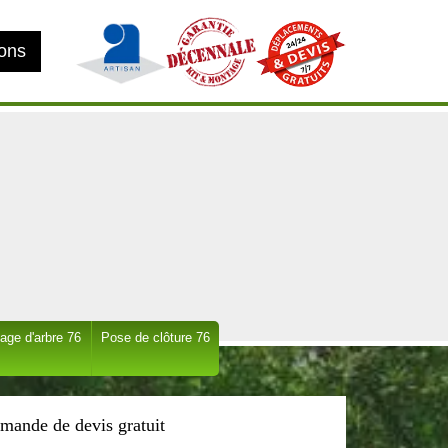
ions
age d'arbre 76
Pose de clôture 76
mande de devis gratuit