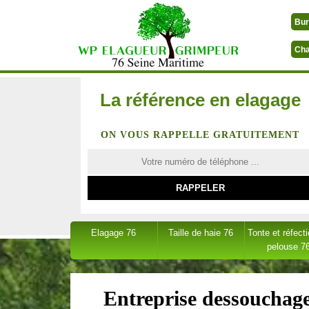
Bur
Cha
La référence en elagage
ON VOUS RAPPELLE GRATUITEMENT
Elagage 76
Taille de haie 76
Tonte et réfect
pelouse 7
Entreprise dessouchage