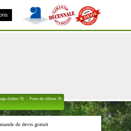
ions
age d'arbre 76
Pose de clôture 76
mande de devis gratuit