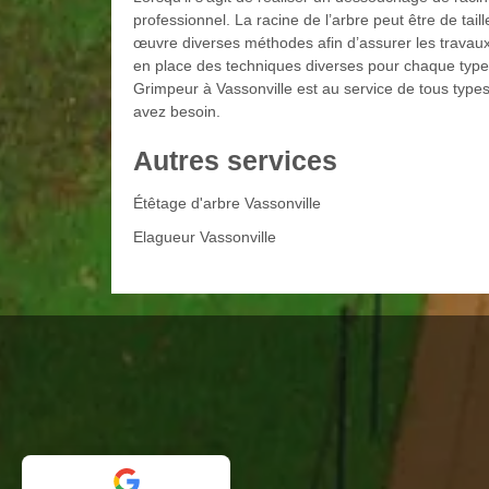
professionnel. La racine de l’arbre peut être de taill
œuvre diverses méthodes afin d’assurer les travau
en place des techniques diverses pour chaque type
Grimpeur à Vassonville est au service de tous types
avez besoin.
Autres services
Étêtage d'arbre Vassonville
Elagueur Vassonville