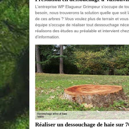
L'entreprise WP Elagueur Grimpeur s'occupe de to
besoin, nous trouverons la solution quelle que soit 
de ces arbres ? Vous voulez plus de terrain et vous
équipe s’occupe de réaliser tout dessouchage néce
réalisons des études au préalable et intervient c
d’information.
Réaliser un dessouchage de haie sur 