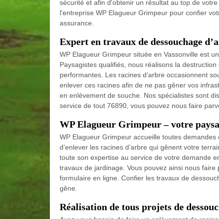
sécurité et afin d'obtenir un résultat au top de votre
l'entreprise WP Elagueur Grimpeur pour confier vot
assurance.
Expert en travaux de dessouchage d’a
WP Elagueur Grimpeur située en Vassonville est un
Paysagistes qualifiés, nous réalisons la destructi
performantes. Les racines d’arbre occasionnent sou
enlever ces racines afin de ne pas gêner vos infra
en enlèvement de souche. Nos spécialistes sont disp
service de tout 76890, vous pouvez nous faire par
WP Elagueur Grimpeur – votre paysa
WP Elagueur Grimpeur accueille toutes demandes e
d’enlever les racines d’arbre qui gênent votre terr
toute son expertise au service de votre demande en
travaux de jardinage. Vous pouvez ainsi nous fair
formulaire en ligne. Confier les travaux de dessouc
gêne.
Réalisation de tous projets de dessou