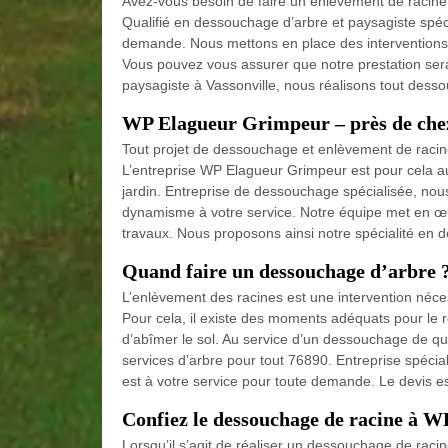
Avez-vous besoin de faire un enlèvement de racine d’
Qualifié en dessouchage d’arbre et paysagiste spéc
demande. Nous mettons en place des interventions fi
Vous pouvez vous assurer que notre prestation sera
paysagiste à Vassonville, nous réalisons tout dessou
WP Elagueur Grimpeur – près de chez
Tout projet de dessouchage et enlèvement de racine d
L’entreprise WP Elagueur Grimpeur est pour cela a
jardin. Entreprise de dessouchage spécialisée, nous
dynamisme à votre service. Notre équipe met en œu
travaux. Nous proposons ainsi notre spécialité en 
Quand faire un dessouchage d’arbre 
L’enlèvement des racines est une intervention nécess
Pour cela, il existe des moments adéquats pour le réa
d’abîmer le sol. Au service d’un dessouchage de qu
services d’arbre pour tout 76890. Entreprise spéc
est à votre service pour toute demande. Le devis e
Confiez le dessouchage de racine à 
Lorsqu’il s’agit de réaliser un dessouchage de racine