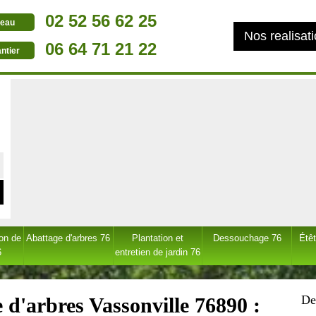
02 52 56 62 25
eau
Nos realisat
06 64 71 21 22
ntier
ion de
Abattage d'arbres 76
Plantation et
Dessouchage 76
Étêt
6
entretien de jardin 76
De
 d'arbres Vassonville 76890 :