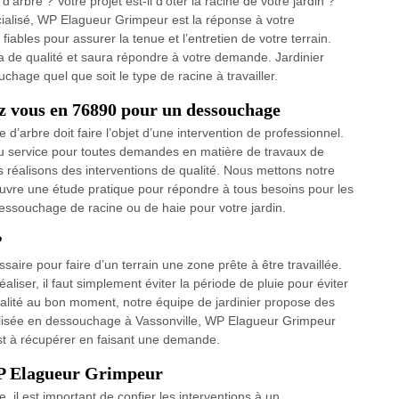
arbre ? Votre projet est-il d’ôter la racine de votre jardin ?
ialisé, WP Elagueur Grimpeur est la réponse à votre
ables pour assurer la tenue et l’entretien de votre terrain.
 de qualité et saura répondre à votre demande. Jardinier
chage quel que soit le type de racine à travailler.
 vous en 76890 pour un dessouchage
’arbre doit faire l’objet d’une intervention de professionnel.
u service pour toutes demandes en matière de travaux de
 réalisons des interventions de qualité. Nous mettons notre
vre une étude pratique pour répondre à tous besoins pour les
dessouchage de racine ou de haie pour votre jardin.
?
aire pour faire d’un terrain une zone prête à être travaillée.
liser, il faut simplement éviter la période de pluie pour éviter
alité au bon moment, notre équipe de jardinier propose des
ialisée en dessouchage à Vassonville, WP Elagueur Grimpeur
st à récupérer en faisant une demande.
WP Elagueur Grimpeur
, il est important de confier les interventions à un