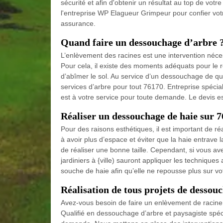
sécurité et afin d'obtenir un résultat au top de votre
l'entreprise WP Elagueur Grimpeur pour confier vot
assurance.
Quand faire un dessouchage d’arbre 
L’enlèvement des racines est une intervention nécess
Pour cela, il existe des moments adéquats pour le réa
d’abîmer le sol. Au service d’un dessouchage de qu
services d’arbre pour tout 76170. Entreprise spéci
est à votre service pour toute demande. Le devis e
Réaliser un dessouchage de haie sur 
Pour des raisons esthétiques, il est important de ré
à avoir plus d’espace et éviter que la haie entrave l
de réaliser une bonne taille. Cependant, si vous av
jardiniers à {ville) sauront appliquer les techniqu
souche de haie afin qu’elle ne repousse plus sur vot
Réalisation de tous projets de dessouc
Avez-vous besoin de faire un enlèvement de racine d’
Qualifié en dessouchage d’arbre et paysagiste spéc