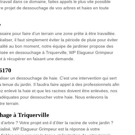
 travail dans ce domaine, faites appels le plus vite possible
re projet de dessouchage de vos arbres et haies en toute
?
aire pour faire d’un terrain une zone prête à être travaillée.
liser, il faut simplement éviter la période de pluie pour éviter
alité au bon moment, notre équipe de jardinier propose des
alisée en dessouchage à Triquerville, WP Elagueur Grimpeur
st à récupérer en faisant une demande.
76170
aliser un dessouchage de haie. C’est une intervention qui sert
a tenue du jardin. Il faudra faire appel à des professionnels afin
ez enlevé la haie et que les racines doivent être enlevées, nos
es adéquates pour dessoucher votre haie. Nous enlevons la
re terrain.
hage à Triquerville
arbre ? Votre projet est-il d’ôter la racine de votre jardin ?
ialisé, WP Elagueur Grimpeur est la réponse à votre