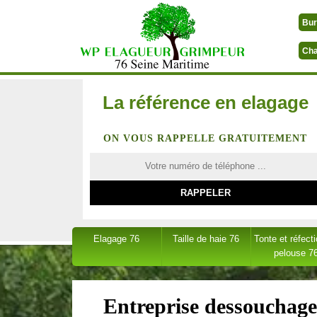
Bur
Cha
La référence en elagage
ON VOUS RAPPELLE GRATUITEMENT
Elagage 76
Taille de haie 76
Tonte et réfect
pelouse 7
Entreprise dessouchage 