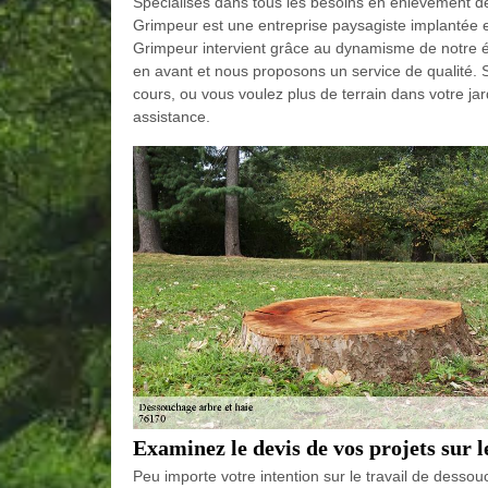
Spécialisés dans tous les besoins en enlèvement d
Grimpeur est une entreprise paysagiste implantée 
Grimpeur intervient grâce au dynamisme de notre 
en avant et nous proposons un service de qualité. S
cours, ou vous voulez plus de terrain dans votre j
assistance.
Examinez le devis de vos projets sur 
Peu importe votre intention sur le travail de dessouc