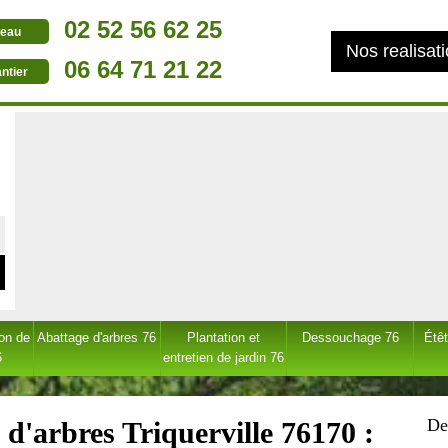
02 52 56 62 25
eau
Nos realisat
06 64 71 21 22
ntier
ion de
Abattage d'arbres 76
Plantation et
Dessouchage 76
Étêt
6
entretien de jardin 76
De
d'arbres Triquerville 76170 :