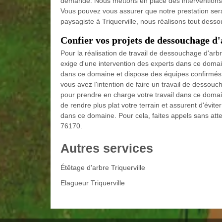
demande. Nous mettons en place des interventions fi
Vous pouvez vous assurer que notre prestation sera
paysagiste à Triquerville, nous réalisons tout dessou
Confier vos projets de dessouchage d'
Pour la réalisation de travail de dessouchage d'ar
exige d'une intervention des experts dans ce doma
dans ce domaine et dispose des équipes confirmés p
vous avez l'intention de faire un travail de dessou
pour prendre en charge votre travail dans ce dom
de rendre plus plat votre terrain et assurent d'évite
dans ce domaine. Pour cela, faites appels sans att
76170.
Autres services
Étêtage d'arbre Triquerville
Elagueur Triquerville