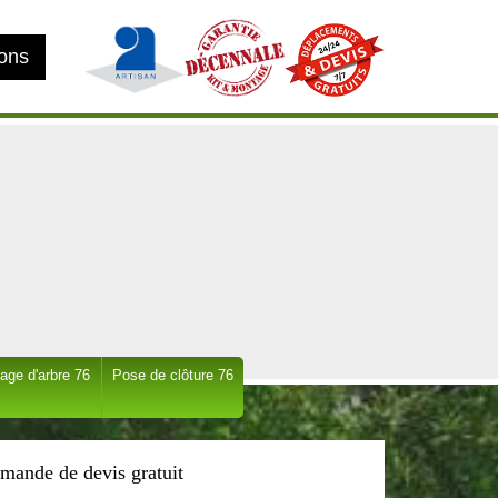
ions
age d'arbre 76
Pose de clôture 76
mande de devis gratuit