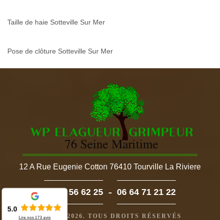
Taille de haie Sotteville Sur Mer
Pose de clôture Sotteville Sur Mer
12 A Rue Eugenie Cotton 76410 Tourville La Riviere
-
02 52 56 62 25
06 64 71 21 22
5.0
©2022 - 2026. TOUS DROITS RÉSERVÉS
Lire nos
173
avis