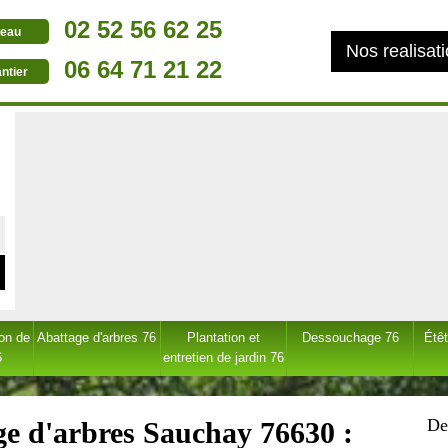
02 52 56 62 25
eau
Nos realisat
06 64 71 21 22
ntier
ion de
Abattage d'arbres 76
Plantation et
Dessouchage 76
Étêt
6
entretien de jardin 76
De
ge d'arbres Sauchay 76630 :