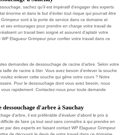
dessouchage, sachez qu'il est impératif d'engager des experts
t énorme et dans le but d'éviter tout risque qui pourrait être
r Grimpeur sont à la porte de service dans ce domaine et
et ses entourages pour prendre en charge votre travail de
réalisent un travail bien soigné et assurent d'aplatir votre
ite WP Elagueur Grimpeur pour confier votre travail dans ce
utes demandes de dessouchage de racine d’arbre. Selon votre
la taille de racine à ôter. Vous avez besoin d’enlever la souche
 voulez enlever cette souche qui gêne votre cours ? Notre
ssaire. Pour le dessouchage dont vous avez besoin, nous
hez vous rapidement. Contactez-nous pour toute demande
le dessouchage d'arbre à Sauchay
hage d'arbre, il est préférable d'évaluer d'abord le prix à
 difficile de faire ça tout seul sans connaître à qui prendre en
iller par des experts en faisant contact WP Elagueur Grimpeur
tre de découvrir le devis de votre travail dans ce domaine