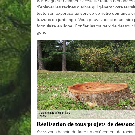
WP Elagueur Grimpeur accueille toutes demandes e
d’enlever les racines d’arbre qui gênent votre terr
toute son expertise au service de votre demande en
travaux de jardinage. Vous pouvez ainsi nous fair
formulaire en ligne. Confier les travaux de dessouc
gêne.
Réalisation de tous projets de dessou
Avez-vous besoin de faire un enlèvement de racine d’