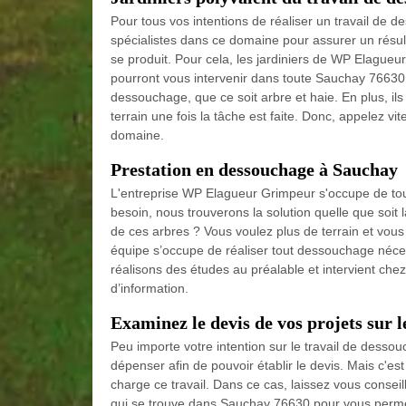
Pour tous vos intentions de réaliser un travail de 
spécialistes dans ce domaine pour assurer un résulta
se produit. Pour cela, les jardiniers de WP Elagueu
pourront vous intervenir dans toute Sauchay 76630 
dessouchage, que ce soit arbre et haie. En plus, ils 
terrain une fois la tâche est faite. Donc, appelez v
domaine.
Prestation en dessouchage à Sauchay
L'entreprise WP Elagueur Grimpeur s'occupe de to
besoin, nous trouverons la solution quelle que soit 
de ces arbres ? Vous voulez plus de terrain et vous
équipe s’occupe de réaliser tout dessouchage néce
réalisons des études au préalable et intervient c
d’information.
Examinez le devis de vos projets sur 
Peu importe votre intention sur le travail de dessouc
dépenser afin de pouvoir établir le devis. Mais c'est
charge ce travail. Dans ce cas, laissez vous conse
qui se trouve dans Sauchay 76630 pour vous permet