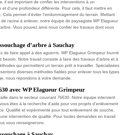
, il est important de confier les interventions à un
e et d’une profondeur différente. Pour cela, il faut mettre en
x. Cela permet d’éviter l’endommagement du terrain. Mettant
 de racine à enlever, notre équipe de paysagiste WP Elagueur
arbre. Vous pouvez ainsi nous confier les travaux dont vous
essouchage d’arbre à Sauchay
ez de faire appel à des aguerris. WP Elagueur Grimpeur fournit
 besoin. Notre travail consiste à faire des travaux d’arbre et à
thodes qui permettent un terrain prêt à travailler. Spécialisées
entons diverses méthodes fiables pour enlever tous les types
age, nous répondons à votre demande.
76630 avec WP Elagueur Grimpeur
lle dans le secteur couvrant 76630. Notre équipe intervient
ous êtes à la recherche d’aide pour vos projets d’enlèvement
ce. Qualifié et expérimenté pour tout enlèvement de souche,
t une intervention de qualité. Pour toutes demandes en travail
ous vous renseignerons.
essouchage à Sauchay