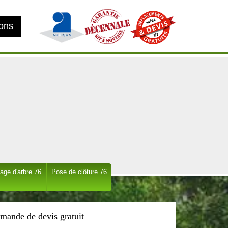
ions
age d'arbre 76
Pose de clôture 76
mande de devis gratuit