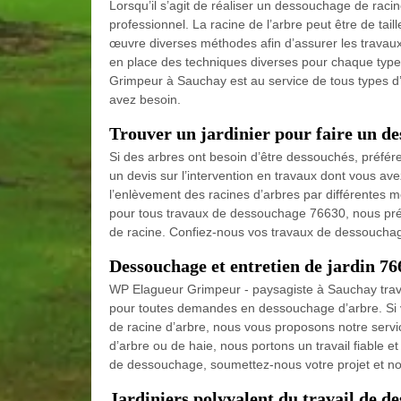
Lorsqu’il s’agit de réaliser un dessouchage de racine
professionnel. La racine de l’arbre peut être de taill
œuvre diverses méthodes afin d’assurer les travau
en place des techniques diverses pour chaque type
Grimpeur à Sauchay est au service de tous types d’
avez besoin.
Trouver un jardinier pour faire un d
Si des arbres ont besoin d’être dessouchés, préfér
un devis sur l’intervention en travaux dont vous avez
l’enlèvement des racines d’arbres par différentes mé
pour tous travaux de dessouchage 76630, nous prés
de racine. Confiez-nous vos travaux de dessouch
Dessouchage et entretien de jardin 
WP Elagueur Grimpeur - paysagiste à Sauchay travai
pour toutes demandes en dessouchage d’arbre. Si v
de racine d’arbre, nous vous proposons notre servi
d’arbre ou de haie, nous portons un travail fiable e
de dessouchage, soumettez-nous votre projet et n
Jardiniers polyvalent du travail de d