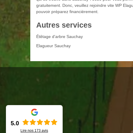
gratuitement. Donc, veuillez rejoindre vite WP Elagu
pouvoir préparez financièrement.
Autres services
Étêtage d'arbre Sauchay
Elagueur Sauchay
5.0
Lire nos
173
avis