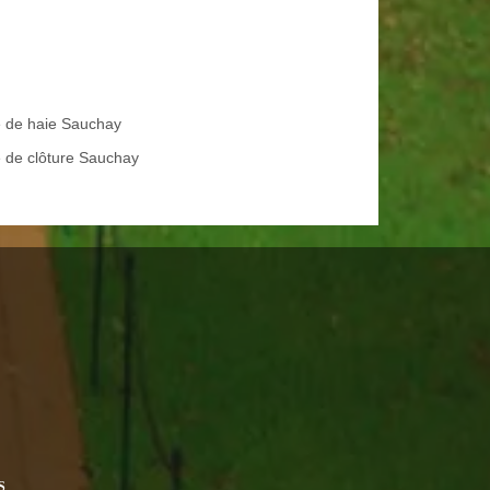
le de haie Sauchay
 de clôture Sauchay
S