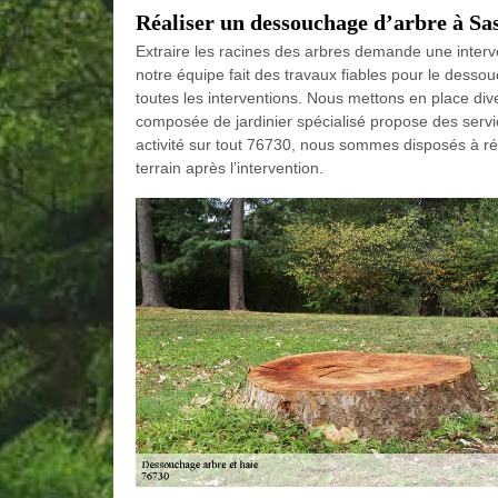
Réaliser un dessouchage d’arbre à Sa
Extraire les racines des arbres demande une interv
notre équipe fait des travaux fiables pour le dess
toutes les interventions. Nous mettons en place div
composée de jardinier spécialisé propose des servi
activité sur tout 76730, nous sommes disposés à r
terrain après l’intervention.