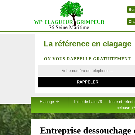
Bur
Cha
La référence en elagage
ON VOUS RAPPELLE GRATUITEMENT
Elagage 76
Taille de haie 76
Tonte et réfect
pelouse 7
Entreprise dessouchage 