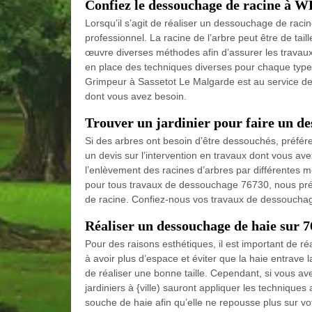
Confiez le dessouchage de racine à 
Lorsqu’il s’agit de réaliser un dessouchage de racine
professionnel. La racine de l’arbre peut être de taill
œuvre diverses méthodes afin d’assurer les travau
en place des techniques diverses pour chaque type
Grimpeur à Sassetot Le Malgarde est au service de 
dont vous avez besoin.
Trouver un jardinier pour faire un d
Si des arbres ont besoin d’être dessouchés, préfér
un devis sur l’intervention en travaux dont vous avez
l’enlèvement des racines d’arbres par différentes mé
pour tous travaux de dessouchage 76730, nous prés
de racine. Confiez-nous vos travaux de dessouch
Réaliser un dessouchage de haie sur 
Pour des raisons esthétiques, il est important de ré
à avoir plus d’espace et éviter que la haie entrave l
de réaliser une bonne taille. Cependant, si vous av
jardiniers à {ville) sauront appliquer les techniqu
souche de haie afin qu’elle ne repousse plus sur vot