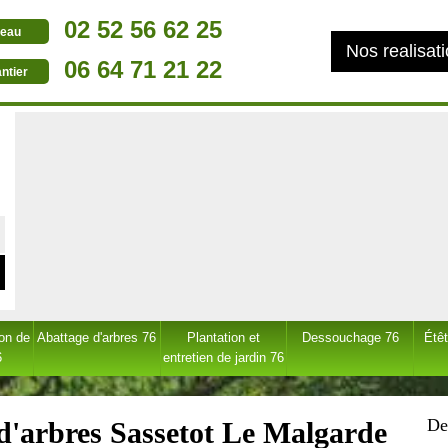
02 52 56 62 25
eau
Nos realisat
06 64 71 21 22
ntier
ion de
Abattage d'arbres 76
Plantation et
Dessouchage 76
Étêt
6
entretien de jardin 76
De
d'arbres Sassetot Le Malgarde