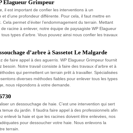
WP Elagueur Grimpeur
, il est important de confier les interventions à un
e et d’une profondeur différente. Pour cela, il faut mettre en
x. Cela permet d’éviter l’endommagement du terrain. Mettant
 de racine à enlever, notre équipe de paysagiste WP Elagueur
tous types d’arbre. Vous pouvez ainsi nous confier les travaux
essouchage d’arbre à Sassetot Le Malgarde
ez de faire appel à des aguerris. WP Elagueur Grimpeur fournit
 besoin. Notre travail consiste à faire des travaux d’arbre et à
thodes qui permettent un terrain prêt à travailler. Spécialisées
entons diverses méthodes fiables pour enlever tous les types
age, nous répondons à votre demande.
76730
aliser un dessouchage de haie. C’est une intervention qui sert
a tenue du jardin. Il faudra faire appel à des professionnels afin
ez enlevé la haie et que les racines doivent être enlevées, nos
es adéquates pour dessoucher votre haie. Nous enlevons la
re terrain.