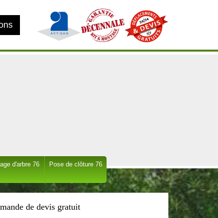
ions
age d'arbre 76
Pose de clôture 76
mande de devis gratuit