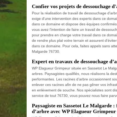
Confier vos projets de dessouchage d
Pour la réalisation de travail de dessouchage d'ar
exige d'une intervention des experts dans ce doma
dans ce domaine et dispose des équipes confirmés p
vous avez l'intention de faire un travail de dessou
pour prendre en charge votre travail dans ce dom
de rendre plus plat votre terrain et assurent d'évite
dans ce domaine. Pour cela, faites appels sans at
Malgarde 76730.
Expert en travaux de dessouchage d’a
WP Elagueur Grimpeur située en Sassetot Le Malga
arbres. Paysagistes qualifiés, nous réalisons la d
performantes. Les racines d’arbre occasionnent sou
enlever ces racines afin de ne pas gêner vos infra
en enlèvement de souche. Nos spécialistes sont disp
service de tout 76730, vous pouvez nous faire par
Paysagiste en Sassetot Le Malgarde :
d’arbre avec WP Elagueur Grimpeur