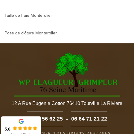
Taille de haie Monterolier
Pose de clôture Monterolier
12 A Rue Eugenie Cotton 76410 Tourville La Riviere
-
02 52 56 62 25
06 64 71 21 22
5.0
©2022 - 2026. TOUS DROITS RÉSERVÉS