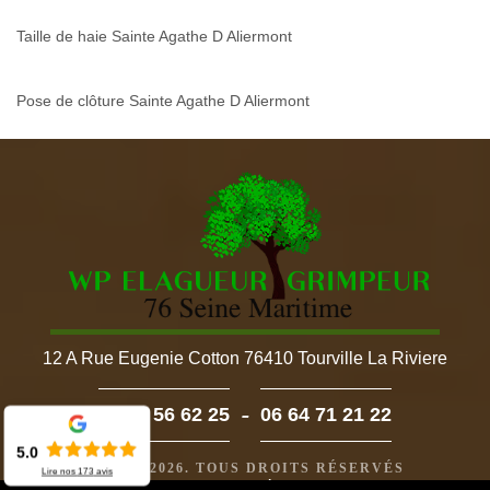
Taille de haie Sainte Agathe D Aliermont
Pose de clôture Sainte Agathe D Aliermont
12 A Rue Eugenie Cotton 76410 Tourville La Riviere
-
02 52 56 62 25
06 64 71 21 22
5.0
©2022 - 2026. TOUS DROITS RÉSERVÉS
Lire nos
173
avis
MENTIONS LÉGALES